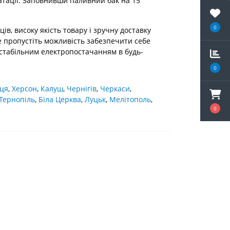
атації. Заповнивши паливний бак на 15
0
в, високу якість товару і зручну доставку
 Не пропустіть можливість забезпечити себе
 стабільним електропостачанням в будь-
0
ця
,
Херсон
,
Калуш
,
Чернігів
,
Черкаси
,
Тернопіль
,
Біла Церква
,
Луцьк
,
Мелітополь
,
0