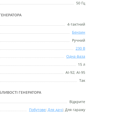
50 Гц
ГЕНЕРАТОРА
4-тактний
Бензин
Ручний
230 В
Одна фаза
15 л
АІ-92; АІ-95
Так
БЛИВОСТІ ГЕНЕРАТОРА
Відкрите
Побутове
;
Для дачі
; Для гаражу