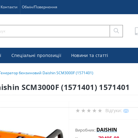
Контакти
Обмін/Повернення
ї
Спеціальні пропозиції
Новини та статті
Генератор бензиновий Daishin SCM3000F (1571401)
shin SCM3000F (1571401) 1571401
Відгуки:
(0)
DAISHIN
Виробник: