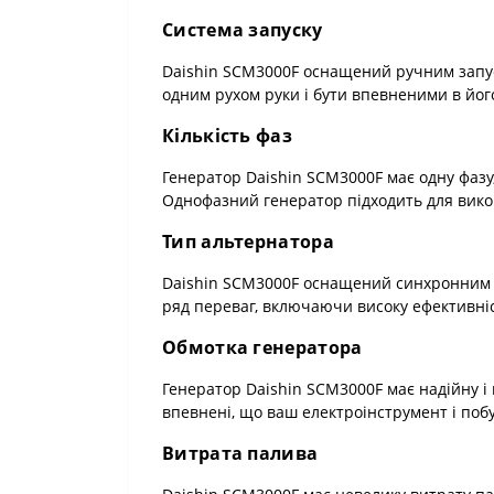
Система запуску
Daishin SCM3000F оснащений ручним запус
одним рухом руки і бути впевненими в його
Кількість фаз
Генератор Daishin SCM3000F має одну фазу
Однофазний генератор підходить для викорис
Тип альтернатора
Daishin SCM3000F оснащений синхронним т
ряд переваг, включаючи високу ефективніс
Обмотка генератора
Генератор Daishin SCM3000F має надійну і
впевнені, що ваш електроінструмент і побу
Витрата палива