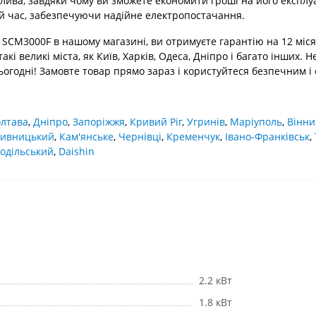
лива, завдяки чому ви зможете економити гроші на його експлу
ий час, забезпечуючи надійне електропостачання.
CM3000F в нашому магазині, ви отримуєте гарантію на 12 місяці
акі великі міста, як Київ, Харків, Одеса, Дніпро і багато інших.
огодні! Замовте товар прямо зараз і користуйтеся безпечним і
лтава
,
Дніпро
,
Запоріжжя
,
Кривий Ріг
,
Угринів
,
Маріуполь
,
Вінни
ивницький
,
Кам'янське
,
Чернівці
,
Кременчук
,
Івано-Франківськ
,
одільський
,
Daishin
2.2 кВт
1.8 кВт