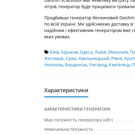
Daishin SCM3000F має невелику витрату па
літрів, генератор буде працювати тривал
Придбавши генератор бензиновий Daishin S
по всій Україні. Ми здійснюємо доставку в т
надійним і ефективним генератором вже сь
яких умовах.
Київ
,
Харьков
,
Одеса
,
Львів
,
Миколаїв
,
По
Житомир
,
Суми
,
Хмельницький
,
Рівне
,
Кроп
Нікополь
,
Бердянськ
,
Ужгород
,
Кам'янець-П
Характеристики
ХАРАКТЕРИСТИКИ ГЕНЕРАТОРА
Маx потужність генератора (кВт)
Номінальна потужність