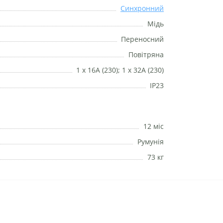
Синхронний
Мідь
Переносний
Повітряна
1 х 16А (230); 1 х 32А (230)
IP23
12 міс
Румунія
73 кг