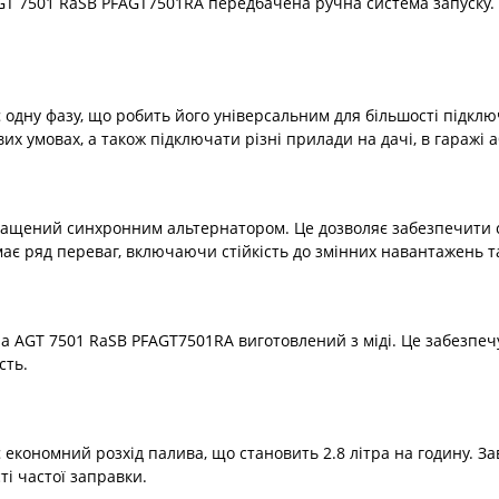
GT 7501 RaSB PFAGT7501RA передбачена ручна система запуску. 
одну фазу, що робить його універсальним для більшості підключ
х умовах, а також підключати різні прилади на дачі, в гаражі а
ащений синхронним альтернатором. Це дозволяє забезпечити с
ає ряд переваг, включаючи стійкість до змінних навантажень та
 AGT 7501 RaSB PFAGT7501RA виготовлений з міді. Це забезпечу
сть.
економний розхід палива, що становить 2.8 літра на годину. З
і частої заправки.