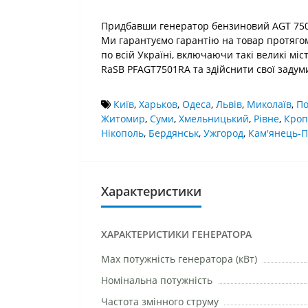
Придбавши генератор бензиновий AGT 7501 
Ми гарантуємо гарантію на товар протягом
по всій Україні, включаючи такі великі міс
RaSB PFAGT7501RA та здійснити свої задуми
Київ
,
Харьков
,
Одеса
,
Львів
,
Миколаїв
,
По
Житомир
,
Суми
,
Хмельницький
,
Рівне
,
Кроп
Нікополь
,
Бердянськ
,
Ужгород
,
Кам'янець-П
Характеристики
ХАРАКТЕРИСТИКИ ГЕНЕРАТОРА
Маx потужність генератора (кВт)
Номінальна потужність
Частота змінного струму