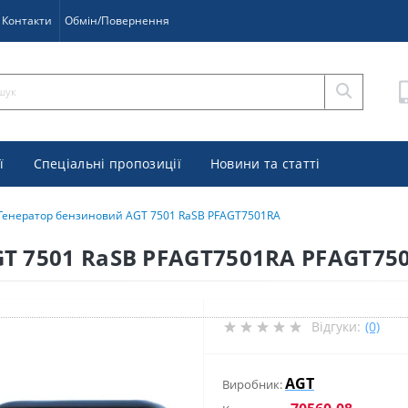
Контакти
Обмін/Повернення
ї
Спеціальні пропозиції
Новини та статті
Генератор бензиновий AGT 7501 RaSB PFAGT7501RA
T 7501 RaSB PFAGT7501RA PFAGT75
Відгуки:
(0)
AGT
Виробник: