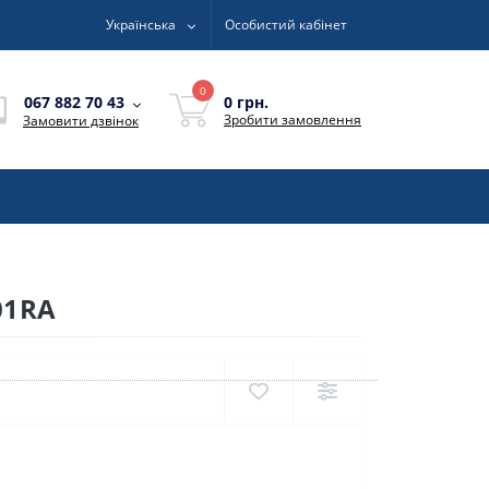
Українська
Особистий кабінет
0
0 грн.
067 882 70 43
Зробити замовлення
Замовити дзвінок
01RA