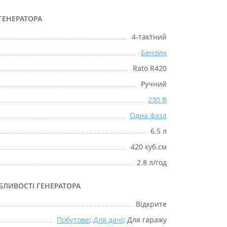
ГЕНЕРАТОРА
4-тактний
Бензин
Rato R420
Ручний
230 В
Одна фаза
6.5 л
420 куб.см
2.8 л/год
БЛИВОСТІ ГЕНЕРАТОРА
Відкрите
Побутове
;
Для дачі
; Для гаражу