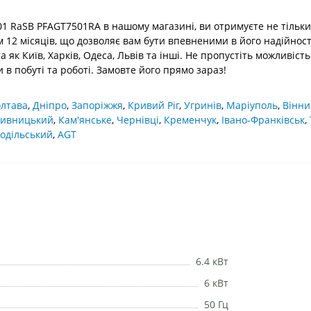
RaSB PFAGT7501RA в нашому магазині, ви отримуєте не тільки в
 12 місяців, що дозволяє вам бути впевненими в його надійност
та як Київ, Харків, Одеса, Львів та інші. Не пропустіть можливі
 в побуті та роботі. Замовте його прямо зараз!
лтава
,
Дніпро
,
Запоріжжя
,
Кривий Ріг
,
Угринів
,
Маріуполь
,
Вінни
ивницький
,
Кам'янське
,
Чернівці
,
Кременчук
,
Івано-Франківськ
,
одільський
,
AGT
6.4 кВт
6 кВт
50 Гц