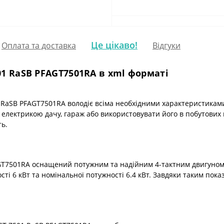
Це цікаво!
Оплата та доставка
Відгуки
1 RaSB PFAGT7501RA в xml форматі
RaSB PFAGT7501RA володіє всіма необхідними характеристиками
електрикою дачу, гараж або використовувати його в побутових ц
ть.
T7501RA оснащений потужним та надійним 4-тактним двигуном м
ті 6 кВт та номінальної потужності 6.4 кВт. Завдяки таким пок