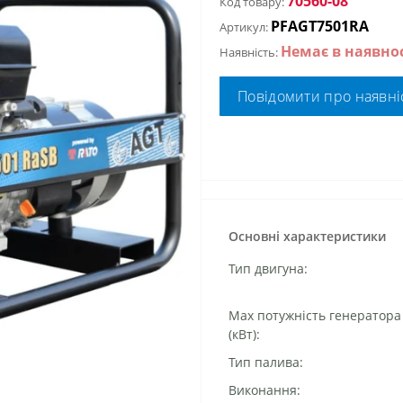
70560-08
Код товару:
PFAGT7501RA
Артикул:
Немає в наявнос
Наявність:
Повідомити про наявні
Основні характеристики
Тип двигуна:
Маx потужність генератора
(кВт):
Тип палива:
Виконання: