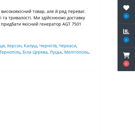
исокоякісний товар, але й ряд переваг.
0
і та тривалості. Ми здійснюємо доставку
сть придбати якісний генератор AGT 7501
0
ця
,
Херсон
,
Калуш
,
Чернігів
,
Черкаси
,
Тернопіль
,
Біла Церква
,
Луцьк
,
Мелітополь
,
0