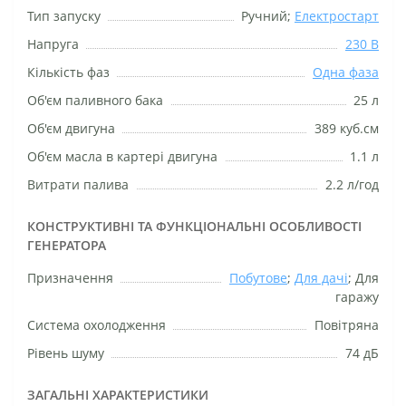
Тип запуску
Ручний;
Електростарт
Напруга
230 В
Кількість фаз
Одна фаза
Об'єм паливного бака
25 л
Об'єм двигуна
389 куб.см
Об'єм масла в картері двигуна
1.1 л
Витрати палива
2.2 л/год
КОНСТРУКТИВНІ ТА ФУНКЦІОНАЛЬНІ ОСОБЛИВОСТІ
ГЕНЕРАТОРА
Призначення
Побутове
;
Для дачі
; Для
гаражу
Система охолодження
Повітряна
Рівень шуму
74 дБ
ЗАГАЛЬНІ ХАРАКТЕРИСТИКИ