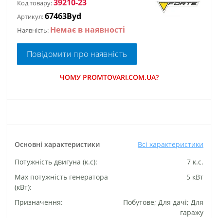
39210-23
Код товару:
67463Byd
Артикул:
Немає в наявності
Наявність:
Повідомити про наявність
ЧОМУ PROMTOVARI.COM.UA?
Основні характеристики
Всі характеристики
Потужність двигуна (к.с):
7 к.с.
Маx потужність генератора
5 кВт
(кВт):
Призначення:
Побутове; Для дачі; Для
гаражу