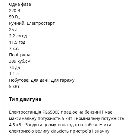
Одна фаза
220 В
50 Гц
Ручний; Електростарт
25 л
2.2 л/год
11.5 год
7 к.с.
Повітряна
389 куб.см
74 дБ
1.1 л
Побутове; Для дачі; Для гаражу
5 кВт
Тип двигуна
Електростанція FG6500E працює на бензині і має
максимальну потужність 5 кВт і номінальну потужність
4.5 кВт. Завдяки цьому, вона здатна забезпечити
електрикою велику кількість пристроїв і значну