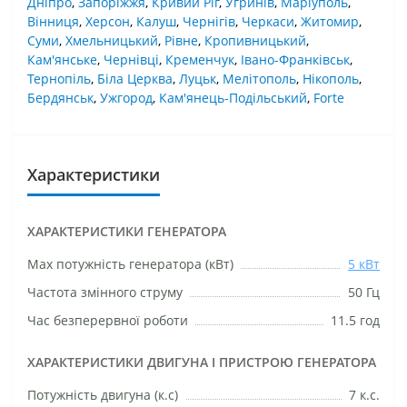
Дніпро
,
Запоріжжя
,
Кривий Ріг
,
Угринів
,
Маріуполь
,
Вінниця
,
Херсон
,
Калуш
,
Чернігів
,
Черкаси
,
Житомир
,
Суми
,
Хмельницький
,
Рівне
,
Кропивницький
,
Кам'янське
,
Чернівці
,
Кременчук
,
Івано-Франківськ
,
Тернопіль
,
Біла Церква
,
Луцьк
,
Мелітополь
,
Нікополь
,
Бердянськ
,
Ужгород
,
Кам'янець-Подільський
,
Forte
Характеристики
ХАРАКТЕРИСТИКИ ГЕНЕРАТОРА
Маx потужність генератора (кВт)
5 кВт
Частота змінного струму
50 Гц
Час безперервної роботи
11.5 год
ХАРАКТЕРИСТИКИ ДВИГУНА І ПРИСТРОЮ ГЕНЕРАТОРА
Потужність двигуна (к.с)
7 к.с.