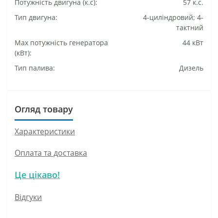
Потужність двигуна (к.с):
57 к.с.
Тип двигуна:
4-циліндровий; 4-
тактний
Маx потужність генератора
44 кВт
(кВт):
Тип палива:
Дизель
Огляд товару
Характеристики
Оплата та доставка
Це цікаво!
Відгуки