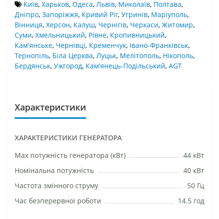
Київ
,
Харьков
,
Одеса
,
Львів
,
Миколаїв
,
Полтава
,
Дніпро
,
Запоріжжя
,
Кривий Ріг
,
Угринів
,
Маріуполь
,
Вінниця
,
Херсон
,
Калуш
,
Чернігів
,
Черкаси
,
Житомир
,
Суми
,
Хмельницький
,
Рівне
,
Кропивницький
,
Кам'янське
,
Чернівці
,
Кременчук
,
Івано-Франківськ
,
Тернопіль
,
Біла Церква
,
Луцьк
,
Мелітополь
,
Нікополь
,
Бердянськ
,
Ужгород
,
Кам'янець-Подільський
,
AGT
Характеристики
ХАРАКТЕРИСТИКИ ГЕНЕРАТОРА
Маx потужність генератора (кВт)
44 кВт
Номінальна потужність
40 кВт
Частота змінного струму
50 Гц
Час безперервної роботи
14.5 год