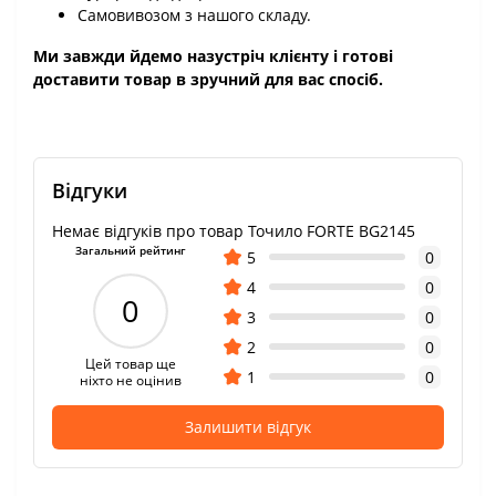
Самовивозом з нашого складу.
Ми завжди йдемо назустріч клієнту і готові
доставити товар в зручний для вас спосіб.
Відгуки
Немає відгуків про товар Точило FORTE BG2145
Загальний рейтинг
5
0
4
0
0
3
0
2
0
Цей товар ще
1
0
ніхто не оцінив
Залишити відгук