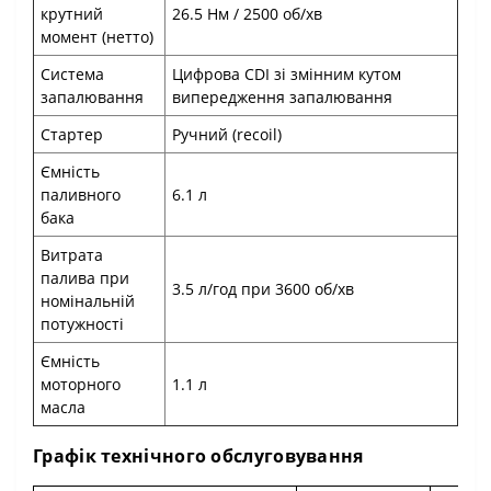
крутний
26.5 Нм / 2500 об/хв
момент (нетто)
Система
Цифрова CDI зі змінним кутом
запалювання
випередження запалювання
Стартер
Ручний (recoil)
Ємність
паливного
6.1 л
бака
Витрата
палива при
3.5 л/год при 3600 об/хв
номінальній
потужності
Ємність
моторного
1.1 л
масла
Графік технічного обслуговування