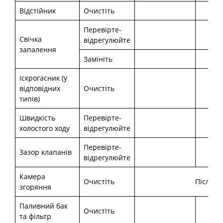
Відстійник
Очистіть
Перевірте-
Свічка
відрегулюйте
запалення
Замініть
Іскрогасник (у
відповідних
Очистіть
типів)
Швидкість
Перевірте-
холостого ходу
відрегулюйте
Перевірте-
Зазор клапанів
відрегулюйте
Камера
Очистіть
Після к
згоряння
Паливний бак
Очистіть
та фільтр