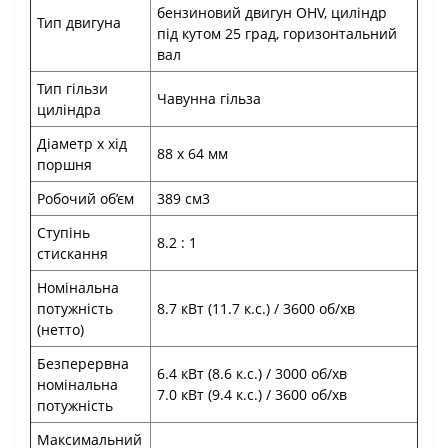
бензиновий двигун OHV, циліндр
Тип двигуна
під кутом 25 град, горизонтальний
вал
Тип гільзи
Чавунна гільза
циліндра
Діаметр х хід
88 х 64 мм
поршня
Робочий об’єм
389 см3
Ступінь
8.2 : 1
стискання
Номінальна
потужність
8.7 кВт (11.7 к.с.) / 3600 об/хв
(нетто)
Безперервна
6.4 кВт (8.6 к.с.) / 3000 об/хв
номінальна
7.0 кВт (9.4 к.с.) / 3600 об/хв
потужність
Максимальний