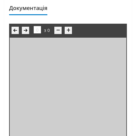
Документація
з
0