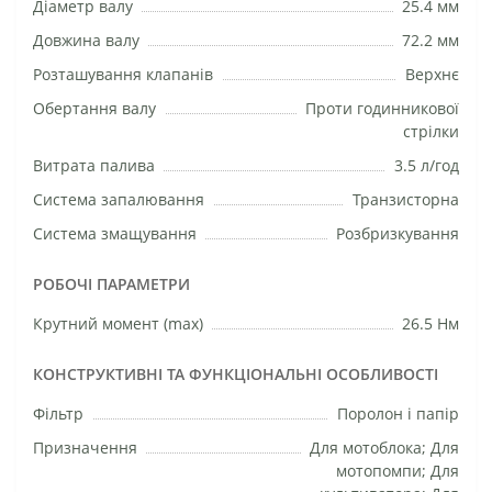
Діаметр валу
25.4 мм
Довжина валу
72.2 мм
Розташування клапанів
Верхнє
Обертання валу
Проти годинникової
стрілки
Витрата палива
3.5 л/год
Система запалювання
Транзисторна
Система змащування
Розбризкування
РОБОЧІ ПАРАМЕТРИ
Крутний момент (max)
26.5 Нм
КОНСТРУКТИВНІ ТА ФУНКЦІОНАЛЬНІ ОСОБЛИВОСТІ
Фільтр
Поролон і папір
Призначення
Для мотоблока; Для
мотопомпи; Для