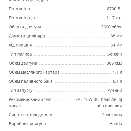
Потужність
8700 Вт
Потужність, к.с.
11.7 к.с.
Оберти двигуна
3600 об/хв
Діаметр циліндра
88 мм
Хід поршня
64 мм
Тип палива
Бензин
Об'єм двигуна
389 см3
Об'єм масляного картера
1.1 л
Об'єм паливного бака
6.1 л
Тип запуску
Ручний
Рекомендований тип
SAE 10W-30; Клас API SJ
масла
або новіший
Система охолодження
Повітряна
Виробник двигуна
Honda