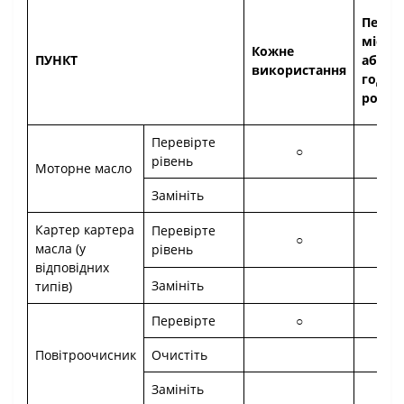
Перш
місяц
Кожне
ПУНКТ
або 20
використання
годин
робот
Перевірте
○
рівень
Моторне масло
Замініть
○
Картер картера
Перевірте
○
масла (у
рівень
відповідних
Замініть
○
типів)
Перевірте
○
Повітроочисник
Очистіть
Замініть