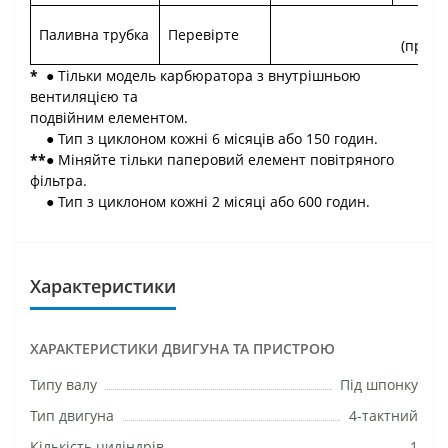
Ко
Паливна трубка
Перевірте
(при п
*
● Тільки модель карбюратора з внутрішньою
вентиляцією та
подвійним елементом.
● Тип з циклоном кожні 6 місяців або 150 годин.
**
● Міняйте тільки паперовий елемент повітряного
фільтра.
● Тип з циклоном кожні 2 місяці або 600 годин.
Характеристики
ХАРАКТЕРИСТИКИ ДВИГУНА ТА ПРИСТРОЮ
Типу валу
Під шпонку
Тип двигуна
4-тактний
Кількість циліндрів
1