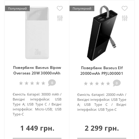
Популярний
Популярний
Повербанк Baseus Bipow
Повербанк Baseus Elf
Overseas 20W 30000mAh
20000mAh PPJL000001
0
0
Ємність батареї:
30000 mAh
Ємність батареї:
20000 mAh
Вихідні інтерфейси:
USB
Вихідні інтерфейси:
USB Type
Type A; USB Type C
Вхідні
A; USB Type C
Вхідні
інтерфейси:
Micro-USB; USB
інтерфейси:
USB Type-C
Type-C
1 449 грн.
2 299 грн.