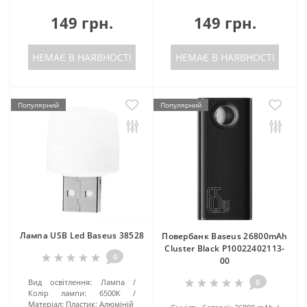
149 грн.
149 грн.
НЕМАЄ В НАЯВНОСТІ
НЕМАЄ В НАЯВНОСТІ
Популярний
Популярний
Лампа USB Led Baseus 38528
Повербанк Baseus 26800mAh
Cluster Black P10022402113-
0
00
Вид освітлення:
Лампа
0
Колір лампи:
6500К
Матеріал:
Пластик; Алюміній