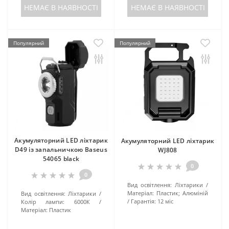
НЕМАЄ В НАЯВНОСТІ
НЕМАЄ В НАЯВНОСТІ
Популярний
Популярний
Акумуляторний LED ліхтарик
Акумуляторний LED ліхтарик
D49 із запальничкою Baseus
WJ808
54065 black
0
0
Вид освітлення:
Ліхтарики
Матеріал:
Пластик; Алюміній
Вид освітлення:
Ліхтарики
Гарантія:
12 міс
Колір лампи:
6000К
Матеріал:
Пластик