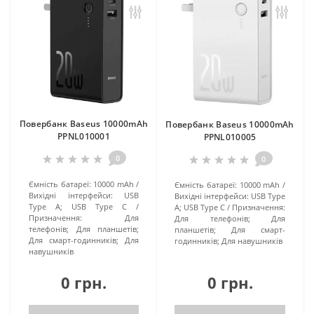
Повербанк Baseus 10000mAh
Повербанк Baseus 10000mAh
PPNL010001
PPNL010005
0
0
Ємність батареї:
10000 mAh
Ємність батареї:
10000 mAh
Вихідні інтерфейси:
USB
Вихідні інтерфейси:
USB Type
Type A; USB Type C
A; USB Type C
Призначення:
Призначення:
Для
Для телефонів; Для
телефонів; Для планшетів;
планшетів; Для смарт-
Для смарт-годинників; Для
годинників; Для навушників
навушників
0 грн.
0 грн.