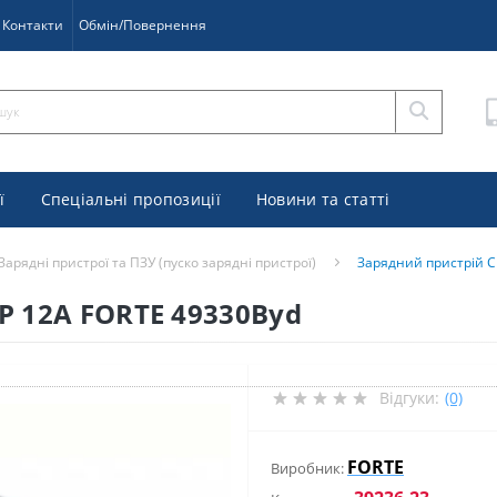
Контакти
Обмін/Повернення
ї
Спеціальні пропозиції
Новини та статті
Зарядні пристрої та ПЗУ (пуско зарядні пристрої)
Зарядний пристрій C
P 12А FORTE 49330Byd
Відгуки:
(0)
FORTE
Виробник: