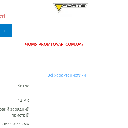
ті
сть
ЧОМУ PROMTOVARI.COM.UA?
Всі характеристики
Китай
12 міс
овий зарядний
пристрій
350х235х225 мм