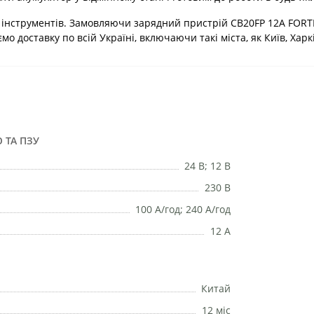
інструментів. Замовляючи зарядний пристрій CB20FP 12А FORTE 
о доставку по всій Україні, включаючи такі міста, як Київ, Харкі
 ТА ПЗУ
24 В; 12 В
230 В
100 А/год; 240 А/год
12 А
Китай
12 міс