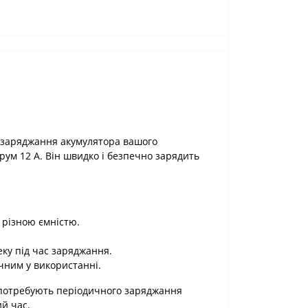
е заряджання акумулятора вашого
рум 12 А. Він швидко і безпечно зарядить
 різною ємністю.
еку під час заряджання.
чним у використанні.
кі потребують періодичного заряджання
ий час.