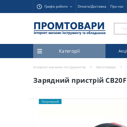
Графік роботи
Оплата/Доставка
Про нас
Категорії
Акці
Інтернет-магазин інструментів
Автотовари
Зарядний пристрій CB20F
Популярний