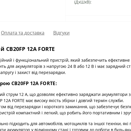
(ДхШхВ):
Оплата та доставка
Відгуки
й CB20FP 12А FORTE
дійний і функціональний пристрій, який забезпечить ефективн
ть для акумуляторів з напругою 24 В або 12 В і має зарядний ст
пругу і захист від перезарядки.
рою CB20FP 12А FORTE:
ий струм 12 А, що дозволяє ефективно заряджати акумулятори з
 12А FORTE має високу якість збірки і довгий термін служби.
ом від перезарядки і короткого замикання, що забезпечує безп
истрій компактний і легкий, що робить його портативним і зру
ьно підходить для автомобілів, мотоциклів та іншої техніки, я
ти акумулятор у відмінному стані і готовим до роботи в будь-як