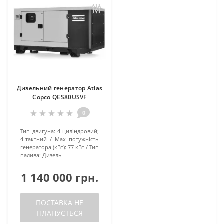
Дизельний генератор Atlas
Copco QES80USVF
0
Тип двигуна:
4-циліндровий;
4-тактний
Маx потужність
генератора (кВт):
77 кВт
Тип
палива:
Дизель
1 140 000 грн.
ПОСТАВКА НЕ
ПЛАНУЄТЬСЯ