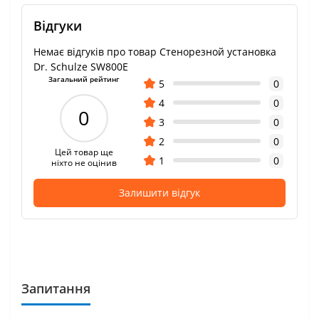
Відгуки
Немає відгуків про товар Стенорезной установка
Dr. Schulze SW800E
Загальний рейтинг
5
0
4
0
0
3
0
2
0
Цей товар ще
1
0
ніхто не оцінив
Залишити відгук
Запитання