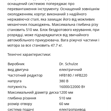
оснащений системою попереджає про
перевантаження інструменту. Оснащений зовнішнім
охолодженням, корпус виконаний з надійного
нержавіючої сталі, яка захищає його від можливих
механічних пошкоджень. Максимальна глибина різу
становить 510 мм. Блок бездротового керування, при
розрядці, може підзаряджатися від звичайного
автомобільного прикурювача. Вага ріжучої частини і
мотора за все становить 47.7 кг.
Технічні характеристики:
Виробник
Dr. Schulze
вид двигуна
електричний
Частотний редуктор
HFB180 / HFB220
напруга
380 В
потужність
16000/22000 Вт
Максимальний діаметр диска
1200 мм
глибина різання
510 мм
розмір отвору
60 мм
система подачі
електропривод