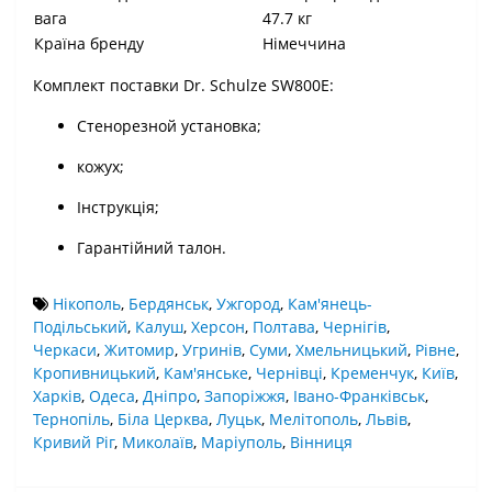
вага
47.7 кг
Країна бренду
Німеччина
Комплект поставки Dr. Schulze SW800E:
Стенорезной установка;
кожух;
Інструкція;
Гарантійний талон.
Нікополь
,
Бердянськ
,
Ужгород
,
Кам'янець-
Подільський
,
Калуш
,
Херсон
,
Полтава
,
Чернігів
,
Черкаси
,
Житомир
,
Угринів
,
Суми
,
Хмельницький
,
Рівне
,
Кропивницький
,
Кам'янське
,
Чернівці
,
Кременчук
,
Київ
,
Харків
,
Одеса
,
Дніпро
,
Запоріжжя
,
Івано-Франківськ
,
Тернопіль
,
Біла Церква
,
Луцьк
,
Мелітополь
,
Львів
,
Кривий Ріг
,
Миколаїв
,
Маріуполь
,
Вінниця