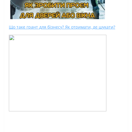
Що таке грант для бізнесу? Як отримати, де шукати?