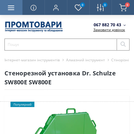
0
0
0
067 882 70 43
Замовити дзвінок
Інтернет-магазин інструментів
Алмазний інструмент
Стінорізні 
Стенорезной установка Dr. Schulze
SW800E SW800E
Популярний