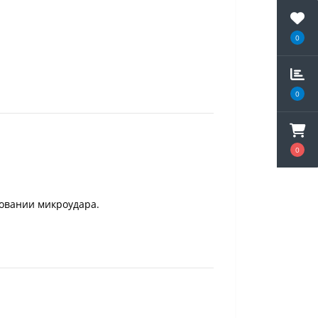
0
0
0
зовании микроудара.