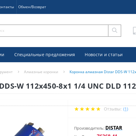
онтакты
Обмен/Возврат
ии
Специальные предложения
Новости и статьи
румент
Алмазные коронки
Коронка алмазная Distar DDS-W 112x
DDS-W 112x450-8x1 1/4 UNC DLD 11
Отзывы:
(1)
DISTAR
Производитель: