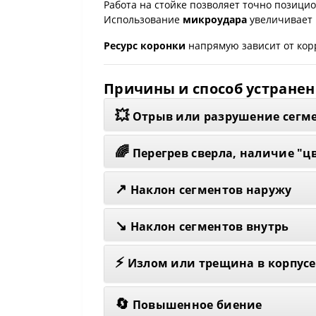
Работа на стойке позволяет точно позици
Использование
микроудара
увеличивает 
Ресурс коронки
напрямую зависит от кор
Причины и способ устране
💥
Отрыв или разрушение сегм
🌈
Перегрев сверла, наличие "ц
↗️
Наклон сегментов наружу
↘️
Наклон сегментов внутрь
⚡
Излом или трещина в корпусе
🔄
Повышенное биение