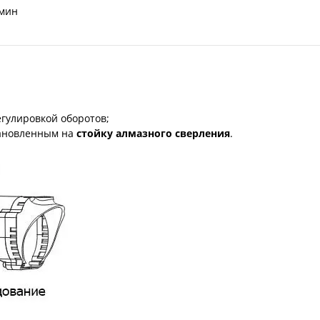
/мин
егулировкой оборотов;
тановленным на
стойку алмазного сверления
.