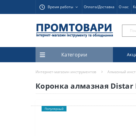
Время работы
Оплата/Доставка
О нас
К
Категории
Акц
Интернет-магазин инструментов
Алмазный инст
Коронка алмазная Distar 
Популярный