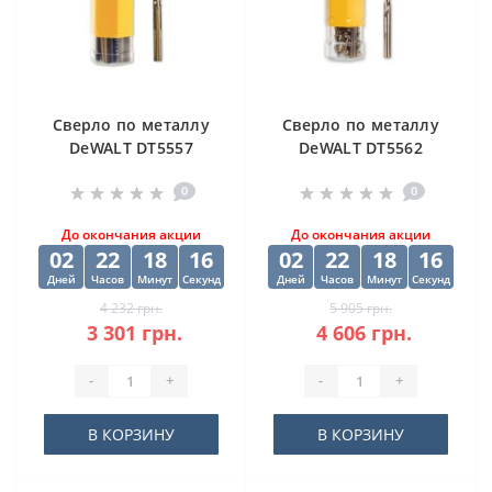
Cверлo по металлу
Cверлo по металлу
DeWALT DT5557
DeWALT DT5562
"EXTREME2" HSS-G
"EXTREME2" HSS-G
0
0
10х84х133 мм
(10 шт) 12.5х98х151
мм
До окончания акции
До окончания акции
02
22
18
16
02
22
18
16
Дней
Часов
Минут
Секунд
Дней
Часов
Минут
Секунд
4 232 грн.
5 905 грн.
3 301 грн.
4 606 грн.
-
+
-
+
В КОРЗИНУ
В КОРЗИНУ