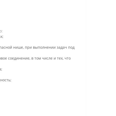
о:
х;
пасной нише, при выполнении задач под
ое соединение, в том числе и тех, что
а;
ность;