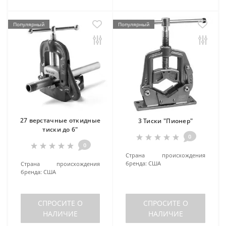
Популярный
Популярный
27 верстачные откидные
3 Тиски "Пионер"
тиски до 6"
0
0
Страна происхождения
бренда:
США
Страна происхождения
бренда:
США
СПРОСИТЕ О
СПРОСИТЕ О
НАЛИЧИЕ
НАЛИЧИЕ