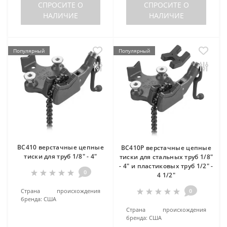
СПРОСИТЕ О
СПРОСИТЕ О
НАЛИЧИЕ
НАЛИЧИЕ
Популярный
Популярный
BC410 верстачные цепные
BC410P верстачные цепные
тиски для труб 1/8" - 4"
тиски для стальных труб 1/8"
- 4" и пластиковых труб 1/2" -
0
4 1/2"
Страна происхождения
0
бренда:
США
Страна происхождения
бренда:
США