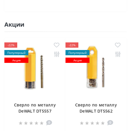
Акции
-22%
-22%
Популярный
Популярный
Акция
Акция
Cверлo по металлу
Cверлo по металлу
DeWALT DT5557
DeWALT DT5562
"EXTREME2" HSS-G
"EXTREME2" HSS-G
0
0
10х84х133 мм
(10 шт) 12.5х98х151
мм