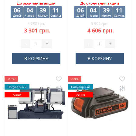
До окончания акции
До окончания акции
06
04
39
11
06
04
39
11
Дней
Часов
Минут
Секунд
Дней
Часов
Минут
Секунд
4 232 грн.
5 905 грн.
3 301 грн.
4 606 грн.
-
+
-
+
В КОРЗИНУ
В КОРЗИНУ
-13%
-19%
Популярный
Популярный
Акция
Акция