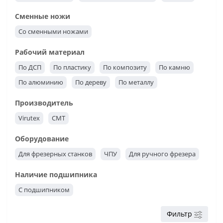
Пазовые
Ласточкин хвост
Алмазные
Кукуруза
Сменные ножи
Для выравнивания поверхности
Со сменными ножами
Рабочий материал
По ДСП
По пластику
По композиту
По камню
По алюминию
По дереву
По металлу
Производитель
Virutex
CMT
Оборудование
Для фрезерных станков
ЧПУ
Для ручного фрезера
Наличие подшипника
С подшипником
Фильтр