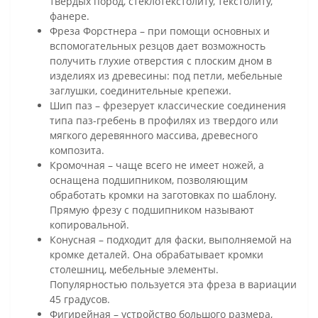
твердых пород, стеклотекстолиту, текстолиту,
фанере.
Фреза Форстнера – при помощи основных и
вспомогательных резцов дает возможность
получить глухие отверстия с плоским дном в
изделиях из древесины: под петли, мебельные
заглушки, соединительные крепежи.
Шип паз – фрезерует классические соединения
типа паз-гребень в профилях из твердого или
мягкого деревянного массива, древесного
композита.
Кромочная – чаще всего не имеет ножей, а
оснащена подшипником, позволяющим
обработать кромки на заготовках по шаблону.
Прямую фрезу с подшипником называют
копировальной.
Конусная – подходит для фаски, выполняемой на
кромке деталей. Она обрабатывает кромки
столешниц, мебельные элементы.
Популярностью пользуется эта фреза в вариации
45 градусов.
Фигирейная – устройство большого размера,