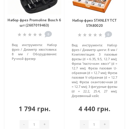
Набор фрез Promoline Bosch 6
Набор фрез STANLEY TCT
шт (2607019463)
STA80020
0
0
Вид инструмента:
Набор
Вид инструмента:
Набор
фрез
Диаметр хвостовика:
фрез
Диаметр цанги:
8 мм
8 мм
Оборудование:
Комплектация:
3 пазовые
Ручной фрезер
фрезы (d = 6.35, 9.5, 12.7 мм);
Фреза "ласточкин хвост" (d =
12.7 мм); Фреза пазовая U-
образная (d = 12.7 мм); Фреза
пазовая V-образная (d = 12.7
мм); Фреза окантовочная (d
= 12.7 мм); 3 фигурные фрезы
(d = 22.2, 25.4, 27 мм);
Деревянный кейс
1 794 грн.
4 440 грн.
-
+
-
+