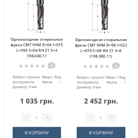
Однозаходная спиральная
Однозаходная спиральная
фреза CMT VHM D=04 I=015
фреза CMT VHM D=08 I=022
L=050 S=04 RH Z1 S=4
L=070 S=08 RH Z1 S=8
198.040.11
(198.080.11)
0
0
Выброс стружки:
Вверх
Вид
Выброс стружки:
Вверх
Вид
инструмента:
Фреза
инструмента:
Фреза
Диаметр:
4 мм
Диаметр:
8 мм
1 035 грн.
2 452 грн.
-
+
-
+
В КОРЗИНУ
В КОРЗИНУ