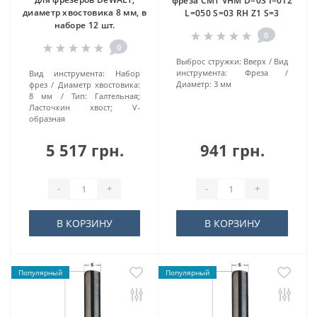
фреза CMT VHM D=03 I=012
диаметр хвостовика 8 мм, в
L=050 S=03 RH Z1 S=3
наборе 12 шт.
0
0
Выброс стружки:
Вверх
Вид
инструмента:
Фреза
Вид инструмента:
Набор
Диаметр:
3 мм
фрез
Диаметр хвостовика:
8 мм
Тип:
Галтельная;
Ласточкин хвост; V-
образная
5 517 грн.
941 грн.
-
+
-
+
В КОРЗИНУ
В КОРЗИНУ
Популярный
Популярный