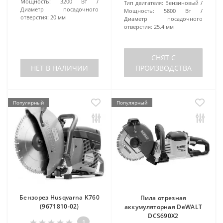
Мощность:
3200 Вт
Тип двигателя:
Бензиновый
Диаметр посадочного
Мощность:
5800 Вт
отверстия:
20 мм
Диаметр посадочного
отверстия:
25.4 мм
СНЯТ С
НЕТ В НАЛИЧИИ
ПРОИЗВОДСТВА
Популярный
Популярный
Бензорез Husqvarna K760
Пила отрезная
(9671810-02)
аккумуляторная DeWALT
DCS690X2
1