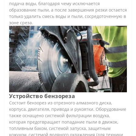
подача воды, благодаря чему исключается
образование пыли, а после завершения резки остается
только удалить смесь воды и пыли, сосредоточенную в
зоне среза.
Устройство бензореза
Состоит бензорез из отрезного алмазного диска,
корпуса, двигателя, привода и рукоятки. Оборудование
также оснащено системой фильтрации воздуха,
которая предотвращает попадание пыли в движок,
топливным баком, системой запуска, защитным
кожухом, системой водяного охлаждения (для техники