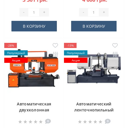
-
+
-
+
В КОРЗИНУ
В КОРЗИНУ
-28%
-13%
Популярный
Популярный
Акция
Акция
Автоматическая
Автоматический
двухколонная
ленточнопильный
ленточная пила
станок CORMAK H-
0
0
DISPA MAKINA D-O
500SA
450