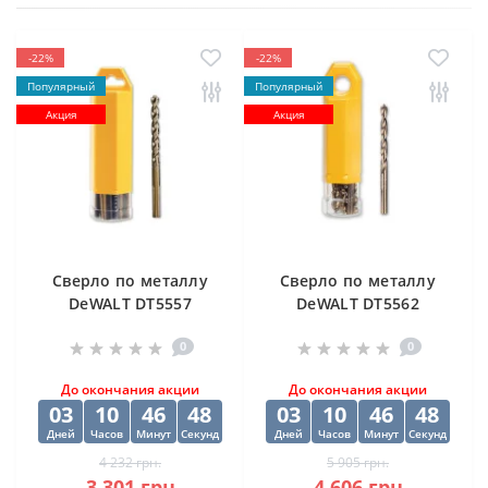
-22%
-22%
Популярный
Популярный
Акция
Акция
Cверлo по металлу
Cверлo по металлу
DeWALT DT5557
DeWALT DT5562
"EXTREME2" HSS-G
"EXTREME2" HSS-G
0
0
10х84х133 мм
(10 шт) 12.5х98х151
мм
До окончания акции
До окончания акции
03
10
46
47
03
10
46
47
Дней
Часов
Минут
Секунд
Дней
Часов
Минут
Секунд
4 232 грн.
5 905 грн.
3 301 грн.
4 606 грн.