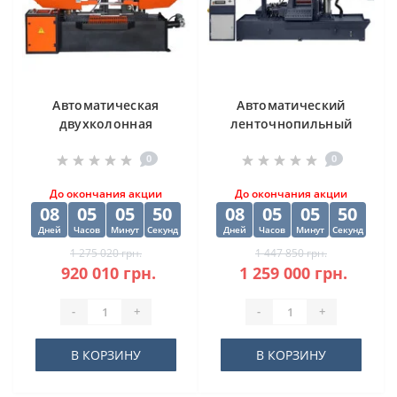
Автоматическая
Автоматический
двухколонная
ленточнопильный
ленточная пила
станок CORMAK H-
0
0
DISPA MAKINA D-O
500SA
450
До окончания акции
До окончания акции
08
05
05
49
08
05
05
49
Дней
Часов
Минут
Секунд
Дней
Часов
Минут
Секунд
1 275 020 грн.
1 447 850 грн.
920 010 грн.
1 259 000 грн.
-
+
-
+
В КОРЗИНУ
В КОРЗИНУ