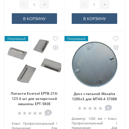
-
+
-
+
В КОРЗИНУ
В КОРЗИНУ
Популярный
Популярный
Лопасти Enersol EPTB-216-
Диск стальной Masalta
125 4 шт для затирочной
1200х3 для MT46-4 37088
машины EPT-580E
0
0
Диаметр:
1200 мм
Класс:
Профессиональный
Класс:
Профессиональный
Назначение:
Для
Назначение:
Для