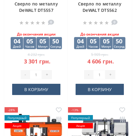
Cверлo по металлу
Cверлo по металлу
DeWALT DT5557
DeWALT DT5562
"EXTREME2" HSS-G
"EXTREME2" HSS-G
0
0
10х84х133 мм
(10 шт) 12.5х98х151
мм
До окончания акции
До окончания акции
04
05
05
49
04
05
05
49
Дней
Часов
Минут
Секунд
Дней
Часов
Минут
Секунд
4 232 грн.
5 905 грн.
3 301 грн.
4 606 грн.
-
+
-
+
В КОРЗИНУ
В КОРЗИНУ
-28%
-13%
Популярный
Популярный
Акция
Акция