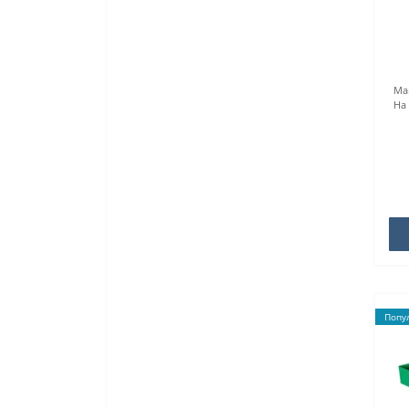
Ma
На
Попу