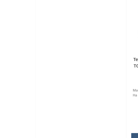
Т
T
Ma
На