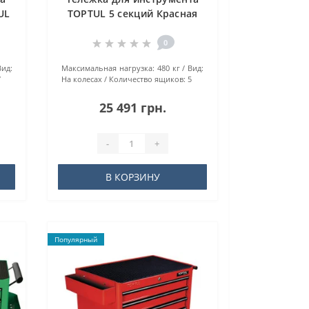
UL
TOPTUL 5 секций Красная
ая
TCAA0502
0
Вид:
Maкcимaльнaя нaгpузкa:
480 кг
Вид:
7
На колесах
Количество ящиков:
5
25 491 грн.
-
+
В КОРЗИНУ
Популярный