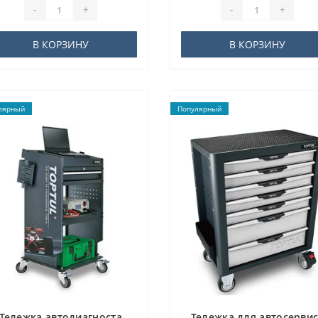
-
+
-
+
В КОРЗИНУ
В КОРЗИНУ
лярный
Популярный
Тележка автодиагноста
Тележка для автосерви