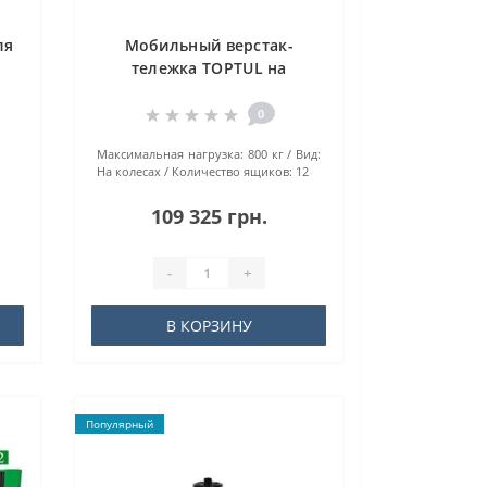
ля
Мобильный верстак-
тележка TOPTUL на
колесах TCDB1203
0
Maкcимaльнaя нaгpузкa:
800 кг
Вид:
На колесах
Количество ящиков:
12
109 325 грн.
-
+
В КОРЗИНУ
Популярный