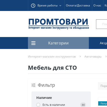
Время работы
Оплата/Доставка
О нас
К
Категории
Акц
Интернет-магазин инструментов
Автотовары
Мебель для СТО
Фильтр
Наличие
Попу
Есть в наличии
44