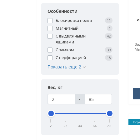
Особенности
и
Блокировка полки
11
Магнитный
1
С выдвижными
42
ящиками
Вид
Ма
С замком
39
С перфорацией
18
Показать еще 2
Вес, кг
-
Попу
2
23
44
64
85