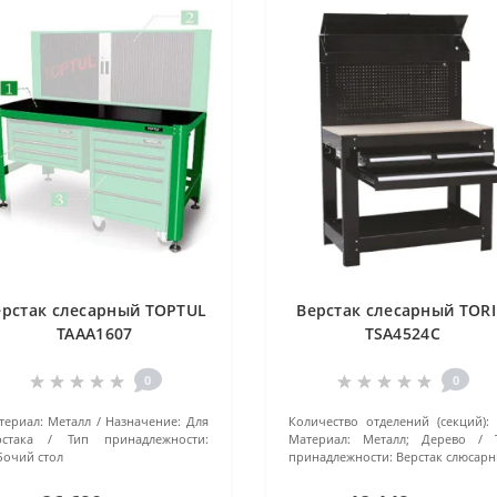
ерстак слесарный TOPTUL
Верстак слесарный TOR
TAAA1607
TSA4524C
0
0
териал:
Металл
Назначение:
Для
Количество отделений (секций):
рстака
Тип принадлежности:
Материал:
Металл; Дерево
бочий стол
принадлежности:
Верстак слюсар