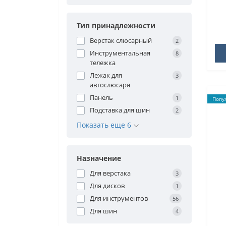
Тип принадлежности
Верстак слюсарный
2
Инструментальная
8
тележка
Лежак для
3
автослюсаря
Панель
1
Попу
Подставка для шин
2
Показать еще 6
Назначение
Для верстака
3
Для дисков
1
Для инструментов
56
Для шин
4