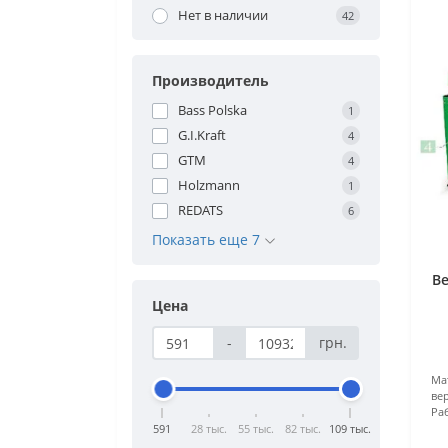
Нет в наличии
42
Производитель
Bass Polska
1
G.I.Kraft
4
GTM
4
Holzmann
1
REDATS
6
Показать еще 7
В
Цена
-
грн.
Ма
ве
Ра
591
28 тыс.
55 тыс.
82 тыс.
109 тыс.