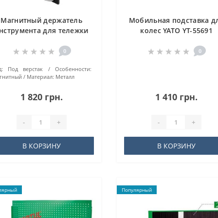
Магнитный держатель
Мобильная подставка д
нструмента для тележки
колес YATO YT-55691
TOPTUL TEAY1201
0
0
:
Под верстак
Особенности:
гнитный
Материал:
Металл
1 820 грн.
1 410 грн.
-
+
-
+
В КОРЗИНУ
В КОРЗИНУ
лярный
Популярный