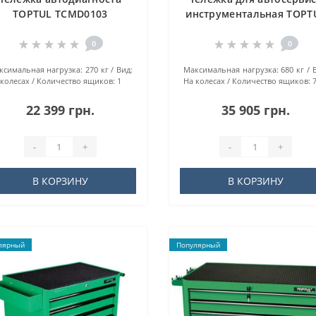
TOPTUL TCMD0103
инструментальная TOPT
(Pro-Plus) 7 секций Сер
TCAL0703
0
0
кcимaльнaя нaгpузкa:
270 кг
Вид:
Maкcимaльнaя нaгpузкa:
680 кг
 колесах
Количество ящиков:
1
На колесах
Количество ящиков:
22 399 грн.
35 905 грн.
-
+
-
+
В КОРЗИНУ
В КОРЗИНУ
лярный
Популярный