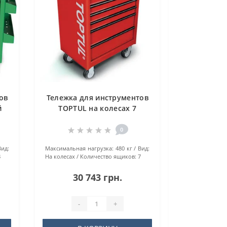
ов
Тележка для инструментов
й
TOPTUL на колесах 7
секций Красная TCAA0702
0
Вид:
Maкcимaльнaя нaгpузкa:
480 кг
Вид:
8
На колесах
Количество ящиков:
7
30 743 грн.
-
+