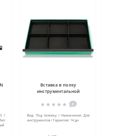
IN
Вставка в полку
инструментальной
тележки TOPTUL TEAG0901
0
3
Вид:
Под тележку
Назначение:
Для
Тип
инструментов
Гарантия:
14 дн
ный