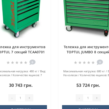
ележка для инструментов
Тележка для инструмент
OPTUL 7 секций TCAA0701
TOPTUL JUMBO 8 секци
TCBA0801
0
0
кcимaльнaя нaгpузкa:
480 кг
Вид:
Maкcимaльнaя нaгpузкa:
680 кг
 колесах
Количество ящиков:
7
На колесах
Количество ящиков:
30 743 грн.
53 724 грн.
-
+
-
+