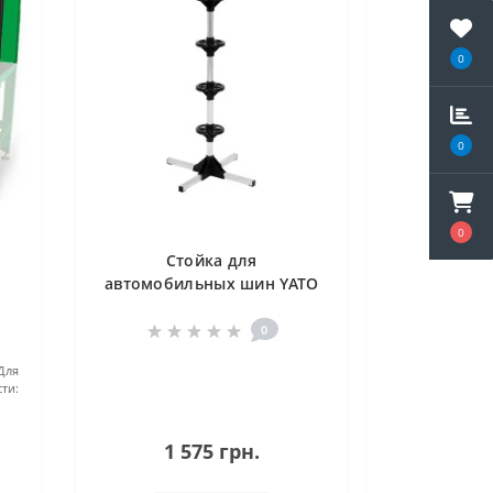
0
0
0
Стойка для
автомобильных шин YATO
100 кг YT-55690
0
Для
ти:
1 575 грн.