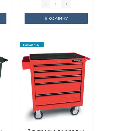
-
+
В КОРЗИНУ
Популярный
са
Тележка для инструмента