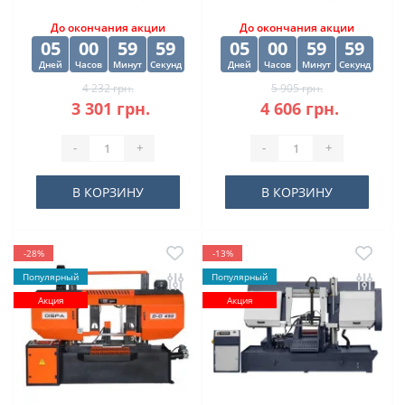
мм
До окончания акции
До окончания акции
05
00
59
59
05
00
59
59
Дней
Часов
Минут
Секунд
Дней
Часов
Минут
Секунд
4 232 грн.
5 905 грн.
3 301 грн.
4 606 грн.
-
+
-
+
В КОРЗИНУ
В КОРЗИНУ
-28%
-13%
Популярный
Популярный
Акция
Акция