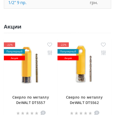
1/2" 9 пр.
грн.
Акции
-22%
-22%
Популярный
Популярный
Акция
Акция
Cверлo по металлу
Cверлo по металлу
DeWALT DT5557
DeWALT DT5562
"EXTREME2" HSS-G
"EXTREME2" HSS-G
0
0
10х84х133 мм
(10 шт) 12.5х98х151