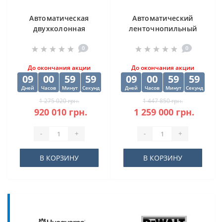
Автоматическая
Автоматический
двухколонная
ленточнопильный
ленточная пила
станок CORMAK H-
0
0
DISPA MAKINA D-O
500SA
450
До окончания акции
До окончания акции
09
00
59
59
09
00
59
59
Дней
Часов
Минут
Секунд
Дней
Часов
Минут
Секунд
1 275 020 грн.
1 447 850 грн.
920 010 грн.
1 259 000 грн.
-
+
-
+
В КОРЗИНУ
В КОРЗИНУ