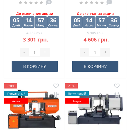
0
0
10х84х133 мм
(10 шт) 12.5х98х151
мм
До окончания акции
До окончания акции
05
14
57
35
05
14
57
35
Дней
Часов
Минут
Секунд
Дней
Часов
Минут
Секунд
4 232 грн.
5 905 грн.
3 301 грн.
4 606 грн.
-
+
-
+
В КОРЗИНУ
В КОРЗИНУ
-28%
-13%
Популярный
Популярный
Акция
Акция