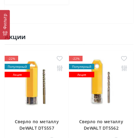
Фильтр
Акции
-22%
-22%
Популярный
Популярный
Акция
Акция
Cверлo по металлу
Cверлo по металлу
DeWALT DT5557
DeWALT DT5562
"EXTREME2" HSS-G
"EXTREME2" HSS-G