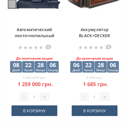
Автоматический
Аккумулятор
ленточнопильный
BLACK+DECKER
станок CORMAK H-
BL2018
0
0
500SA
До окончания акции
До окончания акции
08
22
28
05
06
22
28
05
Дней
Часов
Минут
Секунд
Дней
Часов
Минут
Секунд
1 447 850 грн.
2 075 грн.
1 259 000 грн.
1 685 грн.
-
+
-
+
В КОРЗИНУ
В КОРЗИНУ