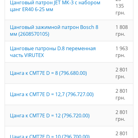
Цанговый патрон JET МК-3 с набором
135
цанг ER40 6-25 мм
грн.
Цанговый зажимной патрон Bosch 8
1 808
мм (2608570105)
грн.
Цанговые патроны D.8 переменная
1 963
часть VIRUTEX
грн.
2 801
Цанга к CMT7E D = 8 (796.680.00)
грн.
2 801
Цанга к CMT7E D = 12,7 (796.727.00)
грн.
2 801
Цанга к CMT7E D = 12 (796.720.00)
грн.
2 801
Цанга к CMT7E D = 10 (796.700.00)