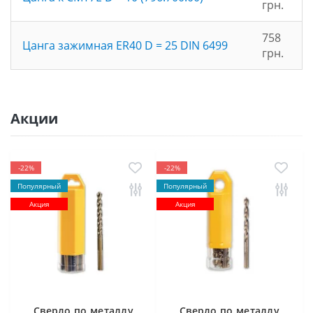
грн.
758
Цанга зажимная ER40 D = 25 DIN 6499
грн.
Акции
-22%
-22%
Популярный
Популярный
Акция
Акция
Cверлo по металлу
Cверлo по металлу