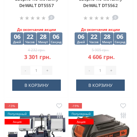
DeWALT DT5557
DeWALT DT5562
"EXTREME2" HSS-G
"EXTREME2" HSS-G
0
0
10х84х133 мм
(10 шт) 12.5х98х151
мм
До окончания акции
До окончания акции
06
22
28
05
06
22
28
05
Дней
Часов
Минут
Секунд
Дней
Часов
Минут
Секунд
4 232 грн.
5 905 грн.
3 301 грн.
4 606 грн.
-
+
-
+
В КОРЗИНУ
В КОРЗИНУ
-13%
-19%
Популярный
Популярный
Акция
Акция