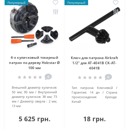
Популярный
Популярный
4-х кулачковый токарный
Ключ для патрона Airkraft
патрон по дереву Holzstar Ø
1/2" для AT-4041B CK-AT-
100 мм
4041B
0
0
Внешний диаметр кулачков:
Тип патрона:
Kлючeвoй
50 мм; 90 мм
Внутренний
Гарантия:
14 дн
Страна
диаметр кулачков:
38 мм; 73
происхождения бренда:
мм
Диаметр сверла :
2 мм;
Китай
13 мм
5 625 грн.
18 грн.