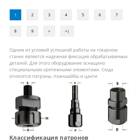
1
2
3
4
5
6
7
8
9
>
>|
Одним из условий успешной работы на токарном
станке является надежная фиксация обрабатываемых
деталей. Для этого оборудование оснащено
специальными крепежными элементами. Сюда
относятся патроны, планшайбы и цанги.
Классификация патронов