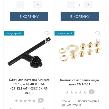
-
+
-
+
В КОРЗИНУ
В КОРЗИНУ
Популярный
Популярный
Ключ для патрона Airkraft
Комплект направляющих
3/8" для AT-4031B/AT-
цанг CMT-TGA
4031KLB/AT-4038C CK-AT-
0
4031B
0
Страна происхождения
бренда:
Италия