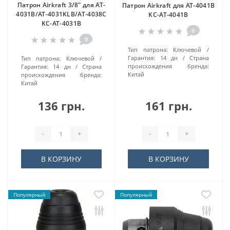
Патрон Airkraft 3/8" для AT-
Патрон Airkraft для AT-4041B
4031B/AT-4031KLB/AT-4038C
KC-AT-4041B
KC-AT-4031B
0
0
Тип патрона:
Kлючeвoй
Гарантия:
14 дн
Страна
Тип патрона:
Kлючeвoй
происхождения бренда:
Гарантия:
14 дн
Страна
Китай
происхождения бренда:
Китай
136 грн.
161 грн.
-
+
-
+
В КОРЗИНУ
В КОРЗИНУ
Популярный
Популярный