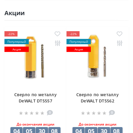
Акции
-22%
-22%
Популярный
Популярный
Акция
Акция
Cверлo по металлу
Cверлo по металлу
DeWALT DT5557
DeWALT DT5562
"EXTREME2" HSS-G
"EXTREME2" HSS-G
0
0
10х84х133 мм
(10 шт) 12.5х98х151
мм
До окончания акции
До окончания акции
04
05
30
07
04
05
30
07