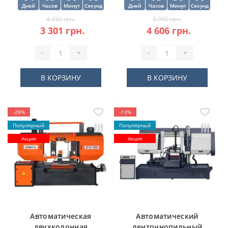
Дней
Часов
Минут
Секунд
Дней
Часов
Минут
Секунд
4 232 грн.
5 905 грн.
3 301 грн.
4 606 грн.
-
+
-
+
В КОРЗИНУ
В КОРЗИНУ
-28%
-13%
Популярный
Популярный
Акция
Акция
Автоматическая
Автоматический
двухколонная
ленточнопильный