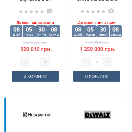
ленточная пила
станок CORMAK H-
0
0
DISPA MAKINA D-O
500SA
450
До окончания акции
До окончания акции
08
05
30
07
08
05
30
07
Дней
Часов
Минут
Секунд
Дней
Часов
Минут
Секунд
1 275 020 грн.
1 447 850 грн.
920 010 грн.
1 259 000 грн.
-
+
-
+
В КОРЗИНУ
В КОРЗИНУ