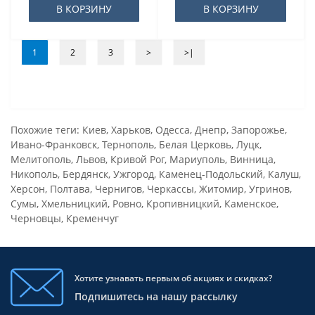
В КОРЗИНУ
В КОРЗИНУ
1
2
3
>
>|
Похожие теги:
Киев
,
Харьков
,
Одесса
,
Днепр
,
Запорожье
,
Ивано-Франковск
,
Тернополь
,
Белая Церковь
,
Луцк
,
Мелитополь
,
Львов
,
Кривой Рог
,
Мариуполь
,
Винница
,
Никополь
,
Бердянск
,
Ужгород
,
Каменец-Подольский
,
Калуш
,
Херсон
,
Полтава
,
Чернигов
,
Черкассы
,
Житомир
,
Угринов
,
Сумы
,
Хмельницкий
,
Ровно
,
Кропивницкий
,
Каменское
,
Черновцы
,
Кременчуг
Хотите узнавать первым об акциях и скидках?
Подпишитесь на нашу рассылку