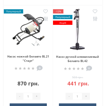
Популярный
-12%
Популярный
Акция
Насос ножной Белавто BL21
Насос ручной алюминиевый
"Старт"
Белавто BL42
0
0
503 грн.
870 грн.
441 грн.
-
+
-
+