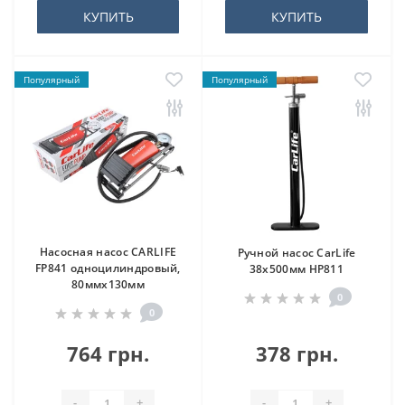
КУПИТЬ
КУПИТЬ
Популярный
Популярный
Насосная насос CARLIFE
Ручной насос CarLife
FP841 одноцилиндровый,
38х500мм HP811
80ммx130мм
0
0
764 грн.
378 грн.
-
+
-
+