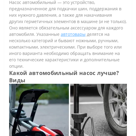
Насос автомобильный — это устройство,
предназначенное для подкачки шин, поддержания в
них нужного давления, а также для накачивания
других герметичных элементов в машине (и не только).
Оно является обязательным аксессуаром для каждого
автомобиля. Указанные
автотовары
делятся на
несколько категорий и бывают ножными, ручными,
компактными, электрическими. При выборе того или
иного варианта необходимо обращать внимание на
его технические характеристики и дополнительные
опции.
Какой автомобильный насос лучше?
Виды