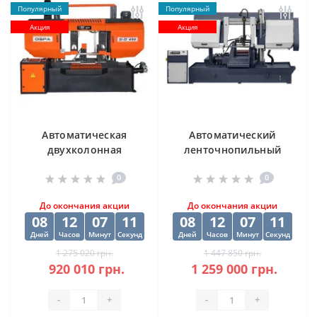
Популярный
Популярный
Акция
Акция
Автоматическая
Автоматический
двухколонная
ленточнопильный
ленточная пила
станок CORMAK H-
0
0
DISPA MAKINA D-O
500SA
450
До окончания акции
До окончания акции
08
12
07
10
08
12
07
10
Дней
Часов
Минут
Секунд
Дней
Часов
Минут
Секунд
1 275 020 грн.
1 447 850 грн.
920 010 грн.
1 259 000 грн.
-
+
-
+