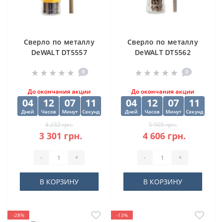
Cверлo по металлу
Cверлo по металлу
DeWALT DT5557
DeWALT DT5562
"EXTREME2" HSS-G
"EXTREME2" HSS-G
0
0
10х84х133 мм
(10 шт) 12.5х98х151
мм
До окончания акции
До окончания акции
04
12
07
10
04
12
07
10
Дней
Часов
Минут
Секунд
Дней
Часов
Минут
Секунд
4 232 грн.
5 905 грн.
3 301 грн.
4 606 грн.
-
+
-
+
В КОРЗИНУ
В КОРЗИНУ
-28%
-13%