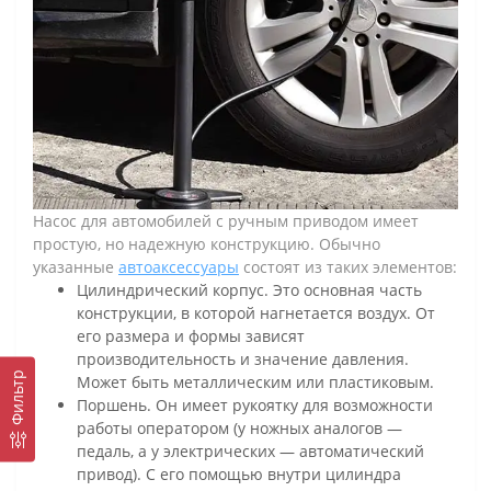
Насос для автомобилей с ручным приводом имеет
простую, но надежную конструкцию. Обычно
указанные
автоаксессуары
состоят из таких элементов:
Цилиндрический корпус. Это основная часть
конструкции, в которой нагнетается воздух. От
его размера и формы зависят
производительность и значение давления.
Фильтр
Может быть металлическим или пластиковым.
Поршень. Он имеет рукоятку для возможности
работы оператором (у ножных аналогов —
педаль, а у электрических — автоматический
привод). С его помощью внутри цилиндра