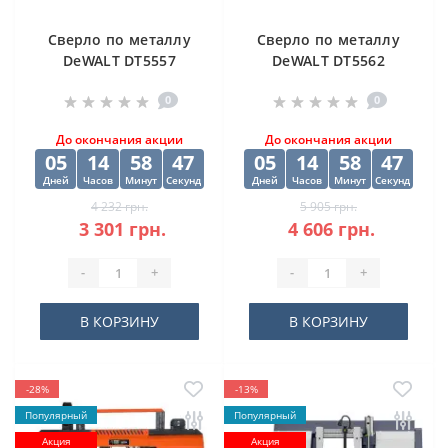
Cверлo по металлу
Cверлo по металлу
DeWALT DT5557
DeWALT DT5562
"EXTREME2" HSS-G
"EXTREME2" HSS-G
0
0
10х84х133 мм
(10 шт) 12.5х98х151
мм
До окончания акции
До окончания акции
05
14
58
47
05
14
58
47
Дней
Часов
Минут
Секунд
Дней
Часов
Минут
Секунд
4 232 грн.
5 905 грн.
3 301 грн.
4 606 грн.
-
+
-
+
В КОРЗИНУ
В КОРЗИНУ
-28%
-13%
Популярный
Популярный
Акция
Акция