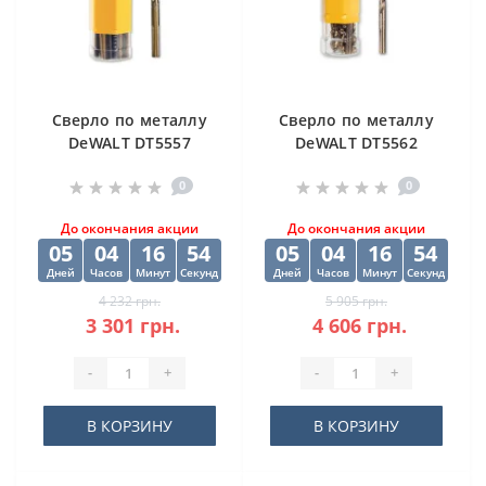
Cверлo по металлу
Cверлo по металлу
DeWALT DT5557
DeWALT DT5562
"EXTREME2" HSS-G
"EXTREME2" HSS-G
0
0
10х84х133 мм
(10 шт) 12.5х98х151
мм
До окончания акции
До окончания акции
05
04
16
53
05
04
16
53
Дней
Часов
Минут
Секунд
Дней
Часов
Минут
Секунд
4 232 грн.
5 905 грн.
3 301 грн.
4 606 грн.
-
+
-
+
В КОРЗИНУ
В КОРЗИНУ