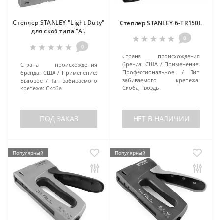
Степлер STANLEY "Light Duty"
Степлер STANLEY 6-TR150L
для скоб типа "А".
0
0
Страна происхождения
бренда:
США
Применение:
Страна происхождения
Профессиональное
Тип
бренда:
США
Применение:
забиваемого крепежа:
Бытовое
Тип забиваемого
Скоба; Гвоздь
крепежа:
Скоба
ПОД ЗАКАЗ
НЕТ В НАЛИЧИИ
Популярный
Популярный