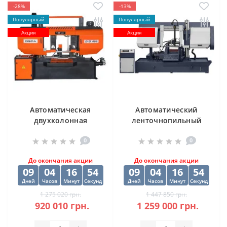
-28%
-13%
Популярный
Популярный
Акция
Акция
Автоматическая
Автоматический
двухколонная
ленточнопильный
ленточная пила
станок CORMAK H-
0
0
DISPA MAKINA D-O
500SA
450
До окончания акции
До окончания акции
09
04
16
53
09
04
16
53
Дней
Часов
Минут
Секунд
Дней
Часов
Минут
Секунд
1 275 020 грн.
1 447 850 грн.
920 010 грн.
1 259 000 грн.