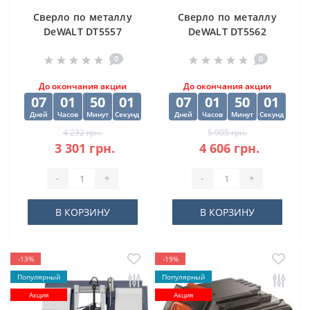
Cверлo по металлу
Cверлo по металлу
DeWALT DT5557
DeWALT DT5562
"EXTREME2" HSS-G
"EXTREME2" HSS-G
0
0
10х84х133 мм
(10 шт) 12.5х98х151
мм
До окончания акции
До окончания акции
07
01
50
01
07
01
50
01
Дней
Часов
Минут
Секунд
Дней
Часов
Минут
Секунд
4 232 грн.
5 905 грн.
3 301 грн.
4 606 грн.
-
+
-
+
В КОРЗИНУ
В КОРЗИНУ
-13%
-19%
Популярный
Популярный
Акция
Акция