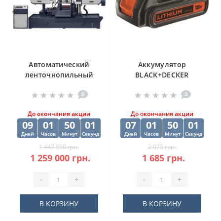
Автоматический
Аккумулятор
ленточнопильный
BLACK+DECKER
станок CORMAK H-
BL2018
0
0
500SA
До окончания акции
До окончания акции
09
01
50
01
07
01
50
01
Дней
Часов
Минут
Секунд
Дней
Часов
Минут
Секунд
1 447 850 грн.
2 075 грн.
1 259 000 грн.
1 685 грн.
-
+
-
+
В КОРЗИНУ
В КОРЗИНУ