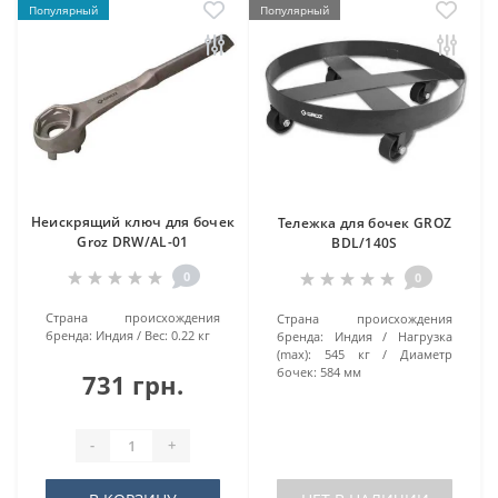
Популярный
Популярный
Неискрящий ключ для бочек
Тележка для бочек GROZ
Groz DRW/AL-01
BDL/140S
0
0
Страна происхождения
Страна происхождения
бренда:
Индия
Вес:
0.22 кг
бренда:
Индия
Нагрузка
(max):
545 кг
Диаметр
бочек:
584 мм
731 грн.
-
+