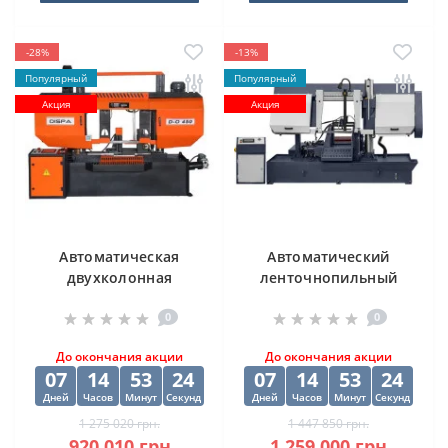
-28%
-13%
Популярный
Популярный
Акция
Акция
Автоматическая
Автоматический
двухколонная
ленточнопильный
ленточная пила
станок CORMAK H-
0
0
DISPA MAKINA D-O
500SA
450
До окончания акции
До окончания акции
07
14
53
24
07
14
53
24
Дней
Часов
Минут
Секунд
Дней
Часов
Минут
Секунд
1 275 020 грн.
1 447 850 грн.
920 010 грн.
1 259 000 грн.