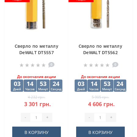
Cверлo по металлу
Cверлo по металлу
DeWALT DT5557
DeWALT DT5562
"EXTREME2" HSS-G
"EXTREME2" HSS-G
0
0
10х84х133 мм
(10 шт) 12.5х98х151
мм
До окончания акции
До окончания акции
03
14
53
24
03
14
53
24
Дней
Часов
Минут
Секунд
Дней
Часов
Минут
Секунд
4 232 грн.
5 905 грн.
3 301 грн.
4 606 грн.
-
+
-
+
В КОРЗИНУ
В КОРЗИНУ