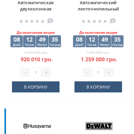
Автоматическая
Автоматический
двухколонная
ленточнопильный
ленточная пила
станок CORMAK H-
0
0
DISPA MAKINA D-O
500SA
450
До окончания акции
До окончания акции
08
12
49
34
08
12
49
34
Дней
Часов
Минут
Секунд
Дней
Часов
Минут
Секунд
1 275 020 грн.
1 447 850 грн.
920 010 грн.
1 259 000 грн.
-
+
-
+
В КОРЗИНУ
В КОРЗИНУ