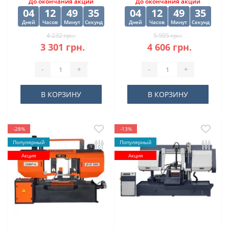
До окончания акции
До окончания акции
04
12
49
34
04
12
49
34
Дней
Часов
Минут
Секунд
Дней
Часов
Минут
Секунд
4 232 грн.
5 905 грн.
3 301 грн.
4 606 грн.
-
+
-
+
В КОРЗИНУ
В КОРЗИНУ
-28%
-13%
Популярный
Популярный
Акция
Акция