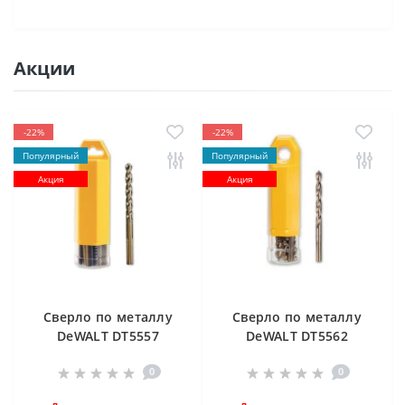
Акции
-22%
-22%
Популярный
Популярный
Акция
Акция
Cверлo по металлу
Cверлo по металлу
DeWALT DT5557
DeWALT DT5562
"EXTREME2" HSS-G
"EXTREME2" HSS-G
0
0
10х84х133 мм
(10 шт) 12.5х98х151
мм