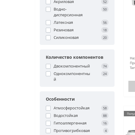
Акриловая
52
Водно-
50
дисперсионная
Латексная
56
Резиновая
18
Силиконовая
20
Количество компонентов
На
Пр
Двокомпонентный
74
Тип
Однокомпонентны
24
й
Особенности
Атмосферостойкая
58
Попу
Водостойкая
88
Гипоаллергенная
16
Противогрибковая
4