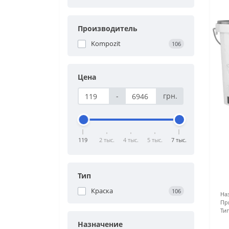
Производитель
Kompozit
106
Цена
-
грн.
119
2 тыс.
4 тыс.
5 тыс.
7 тыс.
Тип
Краска
106
На
Пр
Тип
Назначение