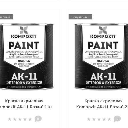
лярный
Популярный
Краска акриловая
Краска акриловая
ompozit АК-11 База-С 1 кг
Kompozit АК-11 База-С 2
кг
0
0