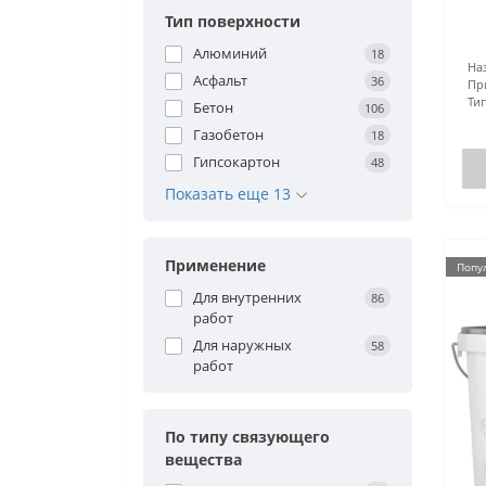
Тип поверхности
Алюминий
18
На
Асфальт
36
Пр
Тип
Бетон
106
Газобетон
18
Гипсокартон
48
Показать еще 13
Применение
Попу
Для внутренних
86
работ
Для наружных
58
работ
По типу связующего
вещества