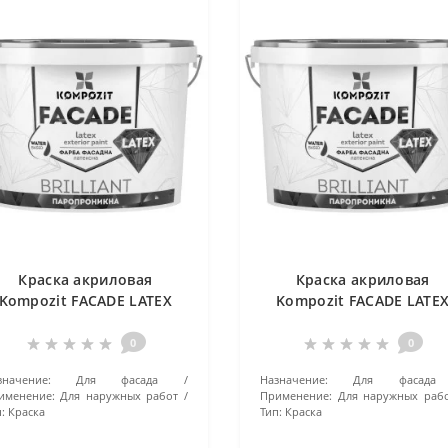
Краска акриловая
Краска акриловая
Kompozit FACADE LATEX
Kompozit FACADE LATE
База-С 1.4 кг
База-С 14 кг
0
0
значение:
Для фасада
Назначение:
Для фасада
именение:
Для наружных работ
Применение:
Для наружных раб
:
Краска
Тип:
Краска