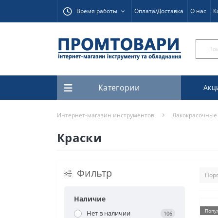
Время работы
Оплата/Доставка
О нас
К
Категории
Акц
Интернет-магазин инструментов
Лакокрасочные
Краски
Фильтр
Наличие
Попу
Нет в наличии
106