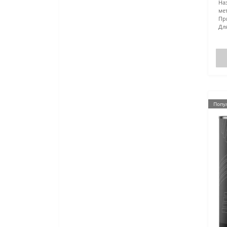
На
ме
Пр
Дл
Попу