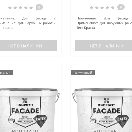
База-С 7 кг
белая 1.4 кг
0
0
значение:
Для фасада
Назначение:
Для фасада
именение:
Для наружных работ
Применение:
Для наружных раб
:
Краска
Тип:
Краска
НЕТ В НАЛИЧИИ
НЕТ В НАЛИЧИИ
лярный
Популярный