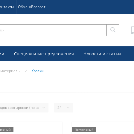
онтакты
Обмен/Возврат
ии
Специальные предложения
Новости и статьи
 материалы
Краски
лярный
Популярный