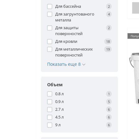
Для бассейна
2
Для загрунтованого
4
металла
Для защиты
2
поверхностей
Попу
Для кровли
18
Для металлических
19
поверхностей
Показать еще 8
Объем
0.8 л
1
0.9 л
5
2.7 л
6
4.5 л
6
9 л
6