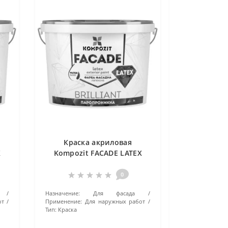
Краска акриловая
X
Kompozit FACADE LATEX
База-С 4.2 кг
0
Назначение:
Для фасада
от
Применение:
Для наружных работ
Тип:
Краска