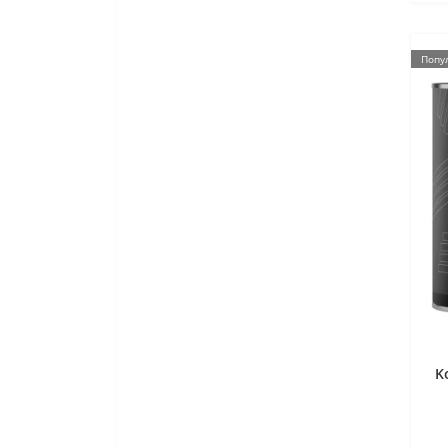
Попу
K