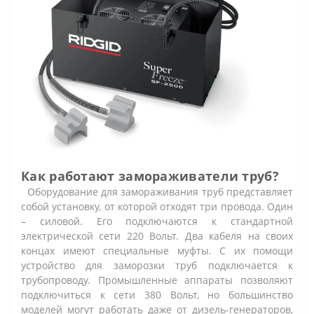
Как работают замораживатели труб?
Оборудование для замораживания труб представляет
собой установку, от которой отходят три провода. Один
– силовой. Его подключаются к стандартной
электрической сети 220 Вольт. Два кабеля на своих
концах имеют специальные муфты. С их помощи
устройство для заморозки труб подключается к
трубопроводу. Промышленные аппараты позволяют
подключиться к сети 380 Вольт, но большинство
моделей могут работать даже от дизель-генераторов,