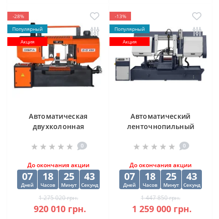
-28%
-13%
Популярный
Популярный
Акция
Акция
Автоматическая
Автоматический
двухколонная
ленточнопильный
ленточная пила
станок CORMAK H-
0
0
DISPA MAKINA D-O
500SA
450
До окончания акции
До окончания акции
07
18
25
43
07
18
25
43
Дней
Часов
Минут
Секунд
Дней
Часов
Минут
Секунд
1 275 020 грн.
1 447 850 грн.
920 010 грн.
1 259 000 грн.