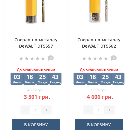
Cверлo по металлу
Cверлo по металлу
DeWALT DT5557
DeWALT DT5562
"EXTREME2" HSS-G
"EXTREME2" HSS-G
0
0
10х84х133 мм
(10 шт) 12.5х98х151
мм
До окончания акции
До окончания акции
03
18
25
43
03
18
25
43
Дней
Часов
Минут
Секунд
Дней
Часов
Минут
Секунд
4 232 грн.
5 905 грн.
3 301 грн.
4 606 грн.
-
+
-
+
В КОРЗИНУ
В КОРЗИНУ