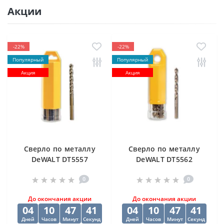
Акции
-22%
-22%
Популярный
Популярный
Акция
Акция
Cверлo по металлу
Cверлo по металлу
DeWALT DT5557
DeWALT DT5562
"EXTREME2" HSS-G
"EXTREME2" HSS-G
0
0
10х84х133 мм
(10 шт) 12.5х98х151
мм
До окончания акции
До окончания акции
04
10
47
40
04
10
47
40
Дней
Часов
Минут
Секунд
Дней
Часов
Минут
Секунд