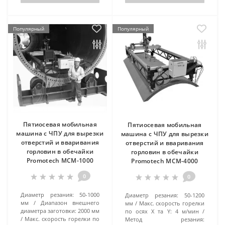
Популярный
Популярный
Пятиосевая мобильная
Пятиосевая мобильная
машина с ЧПУ для вырезки
машина с ЧПУ для вырезки
отверстий и вваривания
отверстий и вваривания
горловин в обечайки
горловин в обечайки
Promotech MCM-1000
Promotech MCM-4000
0
0
Диаметр резания:
50-1000
Диаметр резания:
50-1200
мм
Диапазон внешнего
мм
Макс. скорость горелки
диаметра заготовки:
2000 мм
по осях X та Y:
4 м/мин
Макс. скорость горелки по
Метод резания: