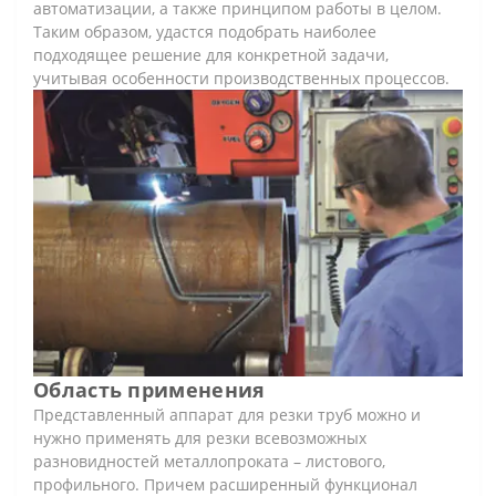
автоматизации, а также принципом работы в целом.
Таким образом, удастся подобрать наиболее
подходящее решение для конкретной задачи,
учитывая особенности производственных процессов.
Область применения
Представленный аппарат для резки труб можно и
нужно применять для резки всевозможных
разновидностей металлопроката – листового,
профильного. Причем расширенный функционал