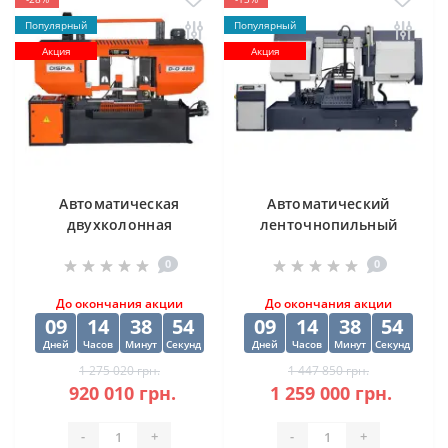
Популярный
Популярный
Акция
Акция
Автоматическая
Автоматический
двухколонная
ленточнопильный
ленточная пила
станок CORMAK H-
0
0
DISPA MAKINA D-O
500SA
450
До окончания акции
До окончания акции
09
14
38
53
09
14
38
53
Дней
Часов
Минут
Секунд
Дней
Часов
Минут
Секунд
1 275 020 грн.
1 447 850 грн.
920 010 грн.
1 259 000 грн.
-
+
-
+