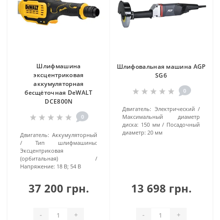
Шлифмашина
Шлифовальная машина AGP
эксцентриковая
SG6
аккумуляторная
0
бесщёточная DeWALT
DCE800N
Двигатель:
Электрический
0
Максимальный диаметр
диска:
150 мм
Посадочный
диаметр:
20 мм
Двигатель:
Аккумуляторный
Тип шлифмашины:
Эксцентриковая
(орбитальная)
Напряжение:
18 В; 54 В
37 200 грн.
13 698 грн.
-
+
-
+