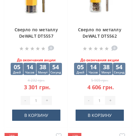
Cверлo по металлу
Cверлo по металлу
DeWALT DT5557
DeWALT DT5562
"EXTREME2" HSS-G
"EXTREME2" HSS-G
0
0
10х84х133 мм
(10 шт) 12.5х98х151
мм
До окончания акции
До окончания акции
05
14
38
53
05
14
38
53
Дней
Часов
Минут
Секунд
Дней
Часов
Минут
Секунд
4 232 грн.
5 905 грн.
3 301 грн.
4 606 грн.
-
+
-
+
В КОРЗИНУ
В КОРЗИНУ
-28%
-13%