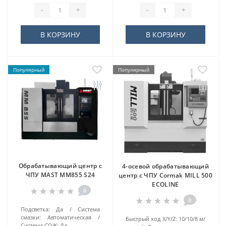
-
+
-
+
В КОРЗИНУ
В КОРЗИНУ
Популярный
Популярный
Обрабатывающий центр с
4-осевой обрабатывающий
ЧПУ MAST MM855 S24
центр с ЧПУ Cormak MILL 500
ECOLINE
0
0
Подсветка:
Да
Система
смазки:
Автоматическая
Быстрый ход X/Y/Z:
10/10/8 м/
Система СОЖ:
Да