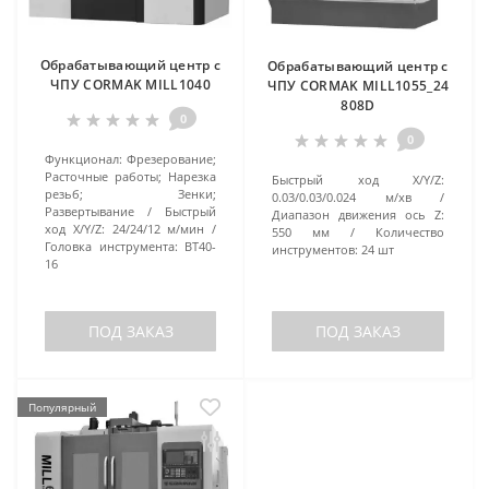
Обрабатывающий центр с
Обрабатывающий центр с
ЧПУ CORMAK MILL1040
ЧПУ CORMAK MILL1055_24
808D
0
0
Функционал:
Фрезерование;
Расточные работы; Нарезка
Быстрый ход X/Y/Z:
резьб; Зенки;
0.03/0.03/0.024 м/хв
Развертывание
Быстрый
Диапазон движения ось Z:
ход X/Y/Z:
24/24/12 м/мин
550 мм
Количество
Головка инструмента:
BT40-
инструментов:
24 шт
16
ПОД ЗАКАЗ
ПОД ЗАКАЗ
Популярный