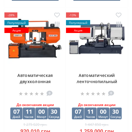
-28%
-13%
Популярный
Популярный
Акция
Акция
Автоматическая
Автоматический
двухколонная
ленточнопильный
ленточная пила
станок CORMAK H-
0
0
DISPA MAKINA D-O
500SA
450
До окончания акции
До окончания акции
07
11
00
29
07
11
00
29
Дней
Часов
Минут
Секунд
Дней
Часов
Минут
Секунд
1 275 020 грн.
1 447 850 грн.
920 010 грн.
1 259 000 грн.