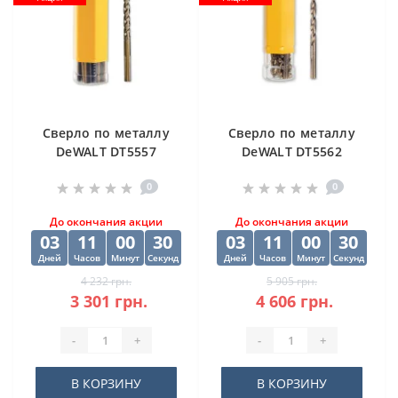
Cверлo по металлу
Cверлo по металлу
DeWALT DT5557
DeWALT DT5562
"EXTREME2" HSS-G
"EXTREME2" HSS-G
0
0
10х84х133 мм
(10 шт) 12.5х98х151
мм
До окончания акции
До окончания акции
03
11
00
29
03
11
00
29
Дней
Часов
Минут
Секунд
Дней
Часов
Минут
Секунд
4 232 грн.
5 905 грн.
3 301 грн.
4 606 грн.
-
+
-
+
В КОРЗИНУ
В КОРЗИНУ