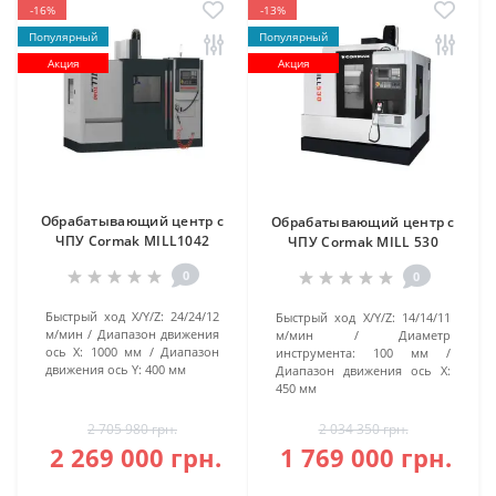
-16%
-13%
Популярный
Популярный
Акция
Акция
Обрабатывающий центр с
Обрабатывающий центр с
ЧПУ Cormak MILL1042
ЧПУ Cormak MILL 530
0
0
Быстрый ход X/Y/Z:
24/24/12
Быстрый ход X/Y/Z:
14/14/11
м/мин
Диапазон движения
м/мин
Диаметр
ось X:
1000 мм
Диапазон
инструмента:
100 мм
движения ось Y:
400 мм
Диапазон движения ось X:
450 мм
2 705 980 грн.
2 034 350 грн.
2 269 000 грн.
1 769 000 грн.