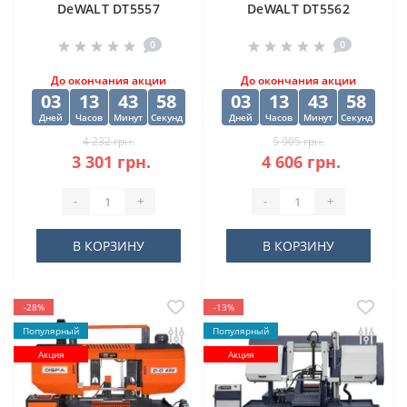
DeWALT DT5557
DeWALT DT5562
"EXTREME2" HSS-G
"EXTREME2" HSS-G
0
0
10х84х133 мм
(10 шт) 12.5х98х151
мм
До окончания акции
До окончания акции
03
13
43
58
03
13
43
58
Дней
Часов
Минут
Секунд
Дней
Часов
Минут
Секунд
4 232 грн.
5 905 грн.
3 301 грн.
4 606 грн.
-
+
-
+
В КОРЗИНУ
В КОРЗИНУ
-28%
-13%
Популярный
Популярный
Акция
Акция