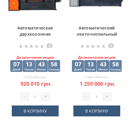
Автоматическая
Автоматический
двухколонная
ленточнопильный
ленточная пила
станок CORMAK H-
0
0
DISPA MAKINA D-O
500SA
450
До окончания акции
До окончания акции
07
13
43
58
07
13
43
58
Дней
Часов
Минут
Секунд
Дней
Часов
Минут
Секунд
1 275 020 грн.
1 447 850 грн.
920 010 грн.
1 259 000 грн.
-
+
-
+
В КОРЗИНУ
В КОРЗИНУ