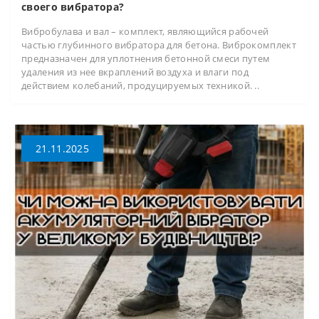
своего вибратора?
Вибробулава и вал – комплект, являющийся рабочей
частью глубинного вибратора для бетона. Виброкомплект
предназначен для уплотнения бетонной смеси путем
удаления из нее вкраплений воздуха и влаги под
действием колебаний, продуцируемых техникой. ..
21.11.2025