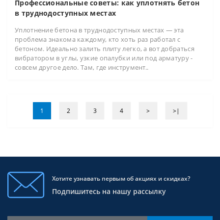
Профессиональные советы: как уплотнять бетон
в труднодоступных местах
Уплотнение бетона в труднодоступных местах — эта
проблема знакома каждому, кто хоть раз работал с
бетоном. Идеально залить плиту легко, а вот добраться
вибратором в углы, узкие опалубки или под арматуру -
совсем другое дело. Там, где инструмент..
1
2
3
4
>
>|
Хотите узнавать первым об акциях и скидках?
Подпишитесь на нашу рассылку