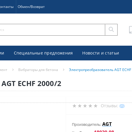
онтакты
Обмен/Возврат
ии
Специальные предложения
Новости и статьи
мент
Вибраторы для бетона
Электропреобразователь AGT ECHF 
AGT ECHF 2000/2
Отзывы:
(0)
AGT
Производитель: