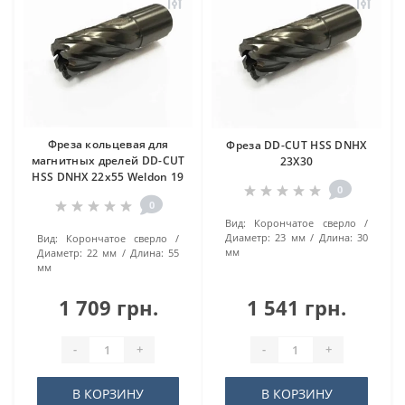
Фреза кольцевая для
Фреза DD-CUT HSS DNHX
магнитных дрелей DD-CUT
23Х30
HSS DNHX 22х55 Weldon 19
0
0
Вид:
Корончатое сверло
Диаметр:
23 мм
Длина:
30
Вид:
Корончатое сверло
мм
Диаметр:
22 мм
Длина:
55
мм
1 709 грн.
1 541 грн.
-
+
-
+
В КОРЗИНУ
В КОРЗИНУ