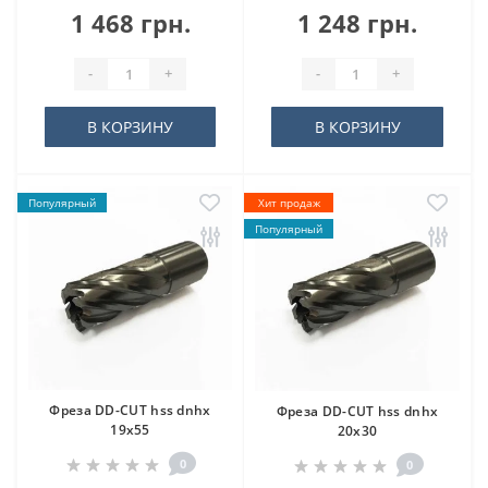
1 468 грн.
1 248 грн.
-
+
-
+
В КОРЗИНУ
В КОРЗИНУ
Популярный
Хит продаж
Популярный
Фреза DD-CUT hss dnhx
Фреза DD-CUT hss dnhx
19х55
20х30
0
0