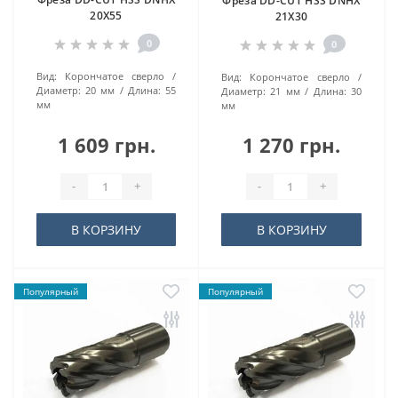
Фреза DD-CUT HSS DNHX
20Х55
21Х30
0
0
Вид:
Корончатое сверло
Вид:
Корончатое сверло
Диаметр:
20 мм
Длина:
55
Диаметр:
21 мм
Длина:
30
мм
мм
1 609 грн.
1 270 грн.
-
+
-
+
В КОРЗИНУ
В КОРЗИНУ
Популярный
Популярный