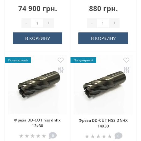
74 900 грн.
880 грн.
-
+
-
+
В КОРЗИНУ
В КОРЗИНУ
Популярный
Популярный
Фреза DD-CUT hss dnhx
Фреза DD-CUT HSS DNHX
13х30
14Х30
0
0