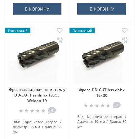
В КОРЗИНУ
В КОРЗИНУ
Популярный
Популярный
Фреза кольцевая по металлу
Фреза DD-CUT hss dnhx
DD-CUT hss dnhx 18х55
19х30
Weldon 19
0
0
Вид:
Корончатое сверло
Диаметр:
19 мм
Длина:
30
Вид:
Корончатое сверло
мм
Диаметр:
18 мм
Длина:
55
мм