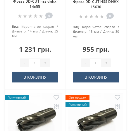
Фреза DD-CUT hss dnhx
Фреза DD-CUT HSS DNHX
14х55
15Х30
0
0
Вид:
Корончатое сверло
Вид:
Корончатое сверло
Диаметр:
14 мм
Длина:
55
Диаметр:
15 мм
Длина:
30
мм
мм
1 231 грн.
955 грн.
-
+
-
+
В КОРЗИНУ
В КОРЗИНУ
Популярный
Хит продаж
Популярный