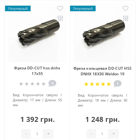
Популярный
Популярный
Фреза DD-CUT hss dnhx
Фреза кольцевая DD-CUT HSS
17х55
DNHX 18Х30 Weldon 19
0
1
Вид:
Корончатое сверло
Вид:
Корончатое сверло
Диаметр:
17 мм
Длина:
55
Диаметр:
18 мм
Длина:
30
мм
мм
1 392 грн.
1 248 грн.
-
+
-
+