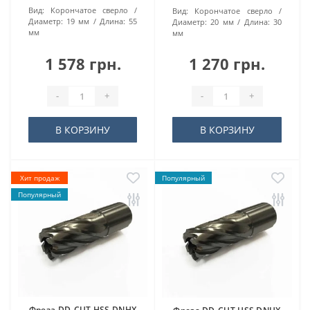
Вид:
Корончатое сверло
Вид:
Корончатое сверло
Диаметр:
19 мм
Длина:
55
Диаметр:
20 мм
Длина:
30
мм
мм
1 578 грн.
1 270 грн.
-
+
-
+
В КОРЗИНУ
В КОРЗИНУ
Хит продаж
Популярный
Популярный
Фреза DD-CUT HSS DNHX