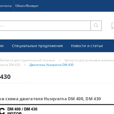
онтакты
Обмен/Возврат
ии
Специальные предложения
Новости и статьи
Запчасти для строительной техники
Запчасти для установок алмазн
qvarna DM 430
Двигатель Husqvarna DM 430
430
в схема двигателя Husqvarna DM 400, DM 430