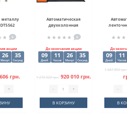
о металлу
Автоматическая
Автома
 DT5562
двухколонная
ленточн
2" HSS-G
ленточная пила
станок 
.5х98х151
DISPA MAKINA D-O
50
0
0
м
450
ния акции
До окончания акции
До оконч
26
34
09
11
26
34
09
11
Минут
Секунд
Дней
Часов
Минут
Секунд
Дней
Часов
1 447 850 грн
 606 грн.
920 010 грн.
г
1 275 020 грн.
+
-
+
-
РЗИНУ
В КОРЗИНУ
В КО