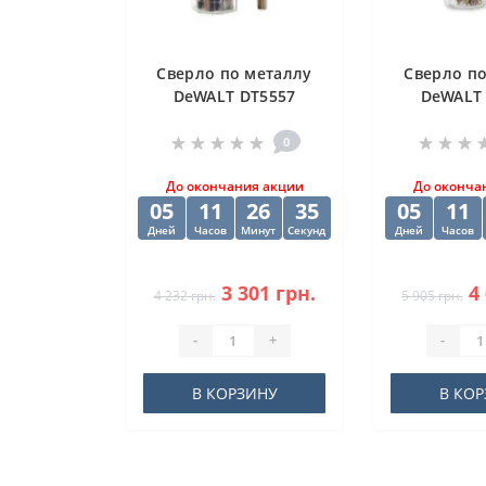
Cверлo по металлу
Cверлo п
DeWALT DT5557
DeWALT
"EXTREME2" HSS-G
"EXTREME
10х84х133 мм
(10 шт) 12
0
м
До окончания акции
До оконча
05
11
26
34
05
11
Дней
Часов
Минут
Секунд
Дней
Часов
3 301 грн.
4
4 232 грн.
5 905 грн.
-
+
-
В КОРЗИНУ
В КО