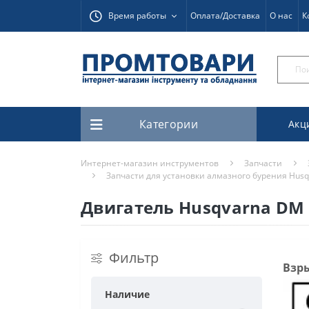
Время работы
Оплата/Доставка
О нас
К
Категории
Акц
Интернет-магазин инструментов
Запчасти
Запчасти для установки алмазного бурения Hus
Двигатель Husqvarna DM 
Фильтр
Взры
Наличие