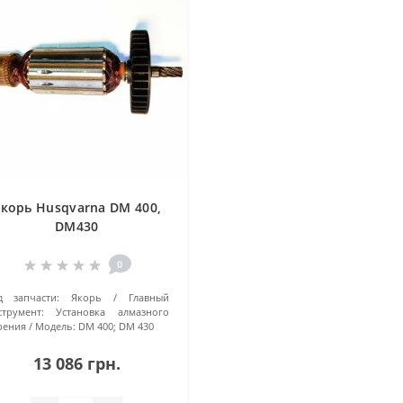
корь Husqvarna DM 400,
DM430
0
д запчасти:
Якорь
Главный
струмент:
Установка алмазного
рения
Модель:
DM 400; DM 430
13 086 грн.