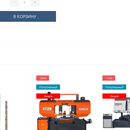
-
+
В КОРЗИНУ
-28%
-13%
Популярный
Популярный
Акция
Акция