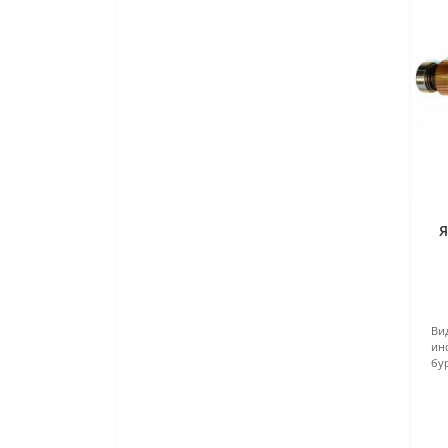
Я
Ви
ин
бу