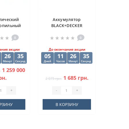
тический
Аккумулятор
опильный
BLACK+DECKER
CORMAK H-
BL2018
0SA
0
0
ания акции
До окончания акции
26
34
05
11
26
34
Минут
Секунд
Дней
Часов
Минут
Секунд
1 259 000
.
рн.
1 685 грн.
2 075 грн.
+
-
+
РЗИНУ
В КОРЗИНУ