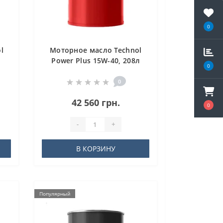
0
l
Моторное масло Technol
Power Plus 15W-40, 208л
0
0
42 560 грн.
0
-
+
В КОРЗИНУ
Популярный