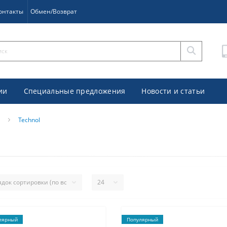
онтакты
Обмен/Возврат
ии
Специальные предложения
Новости и статьи
Technol
лярный
Популярный