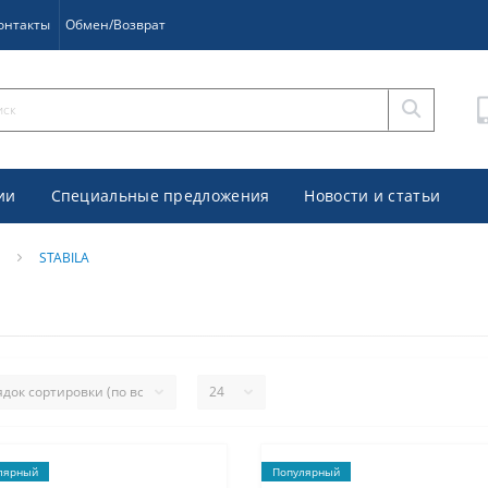
онтакты
Обмен/Возврат
ии
Специальные предложения
Новости и статьи
STABILA
лярный
Популярный