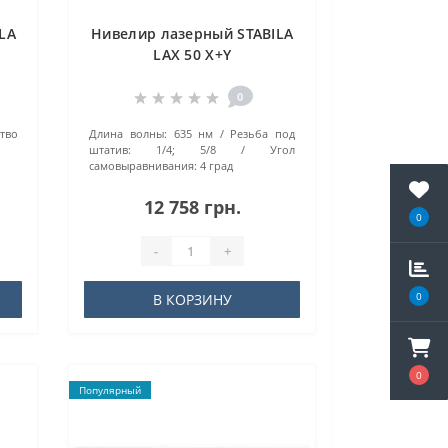
LA
Нивелир лазерный STABILA
LAX 50 X+Y
0
тво
Длина волны:
635 нм
Резьба под
штатив:
1/4; 5/8
Угол
самовыравнивания:
4 град
12 758 грн.
0
-
+
0
В КОРЗИНУ
0
Популярный