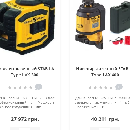
ивелир лазерный STABILA
Нивелир лазерный STABI
Type LAX 300
Type LAX 400
0
0
ина волны:
635 нм
Класс:
Длина волны:
635 нм
Мощно
офессиональный
Мощность
лазерного излучения:
< 1 мВ
зерного излучения:
< 1 мВт
Напряжение:
1.5 В
27 972 грн.
40 211 грн.