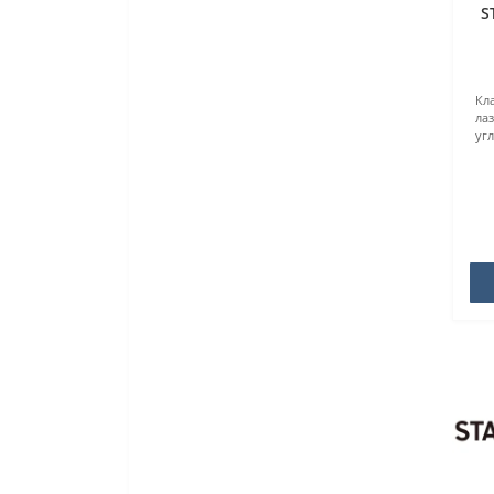
S
Кла
ла
уг