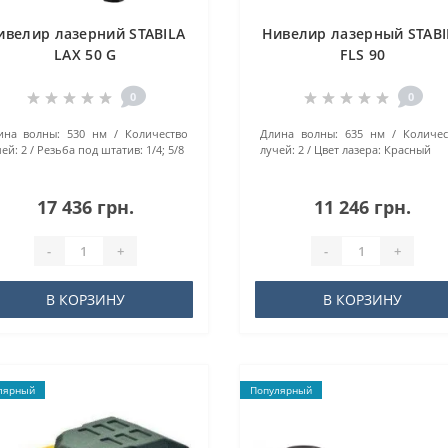
ивелир лазерний STABILA
Нивелир лазерный STABI
LAX 50 G
FLS 90
0
0
ина волны:
530 нм
Количество
Длина волны:
635 нм
Количес
ей:
2
Резьба под штатив:
1/4; 5/8
лучей:
2
Цвет лазера:
Красный
17 436 грн.
11 246 грн.
-
+
-
+
В КОРЗИНУ
В КОРЗИНУ
лярный
Популярный