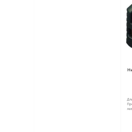
Н
Дл
Пр
ла