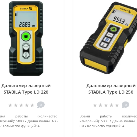
Дальномер лазерный
Дальномер лазерный
STABILA Type LD 220
STABILA Type LD 250
0
0
емя работы (количество
Время работы (количес
мерений):
5000
Длина волны:
635
измерений):
5000
Длина волны:
Количесво функций:
4
нм
Количесво функций:
4