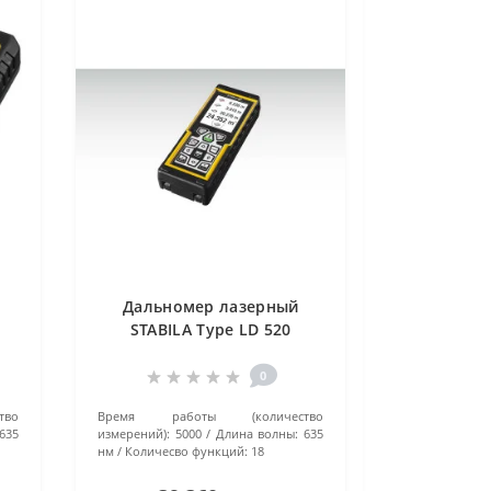
Дальномер лазерный
STABILA Type LD 520
0
тво
Время работы (количество
635
измерений):
5000
Длина волны:
635
нм
Количесво функций:
18