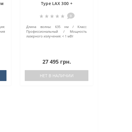
см
Type LAX 300 +
телескопический штатив
LT 30
0
ия:
Длина волны:
635 нм
Класс:
ния
Профессиональный
Мощность
лазерного излучения:
< 1 мВт
27 495 грн.
НЕТ В НАЛИЧИИ