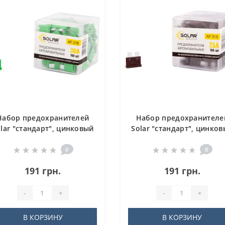
Набор предохранителей
Набор предохранителе
lar "стандарт", цинковый
Solar "стандарт", цинко
сплав 30А, 100шт.
сплав 7,5А, 100шт
0
0
191 грн.
191 грн.
-
+
-
+
В КОРЗИНУ
В КОРЗИНУ