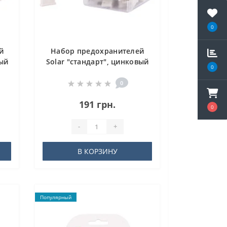
0
й
Набор предохранителей
вый
Solar "стандарт", цинковый
0
сплав 25А, 100шт
0
191 грн.
0
-
+
В КОРЗИНУ
Популярный