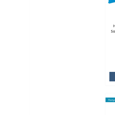
So
Попу