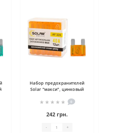
й
Набор предохранителей
й
Solar "макси", цинковый
сплав 40А, 12шт
0
242 грн.
-
+