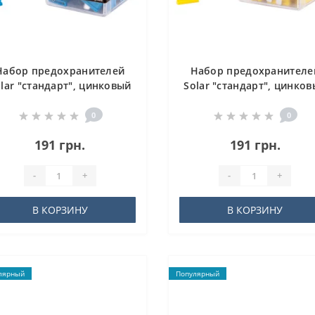
Набор предохранителей
Набор предохранителе
lar "стандарт", цинковый
Solar "стандарт", цинко
сплав 15А, 100шт
сплав 20А, 100шт
0
0
191 грн.
191 грн.
-
+
-
+
В КОРЗИНУ
В КОРЗИНУ
лярный
Популярный