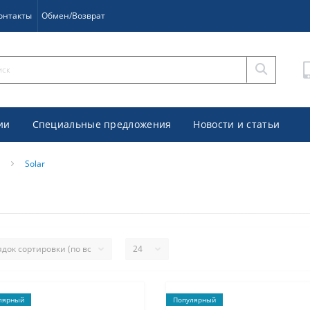
онтакты
Обмен/Возврат
ии
Специальные предложения
Новости и статьи
Solar
лярный
Популярный