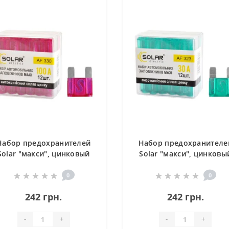
Набор предохранителей
Набор предохранителе
Solar "макси", цинковый
Solar "макси", цинковы
сплав 100А, 12шт
сплав 30А, 12шт
0
0
242 грн.
242 грн.
-
+
-
+