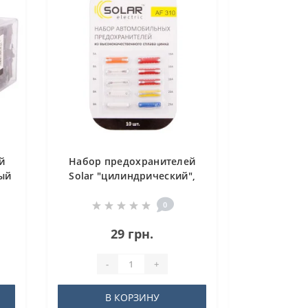
й
Набор предохранителей
вый
Solar "цилиндрический",
цинковый сплав, 10шт
0
29 грн.
-
+
В КОРЗИНУ