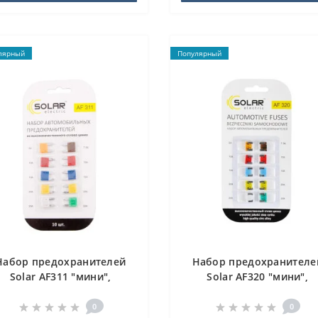
лярный
Популярный
Набор предохранителей
Набор предохранителе
Solar AF311 "мини",
Solar AF320 "мини",
цинковый сплав, 10шт
цинковый сплав, 10шт
0
0