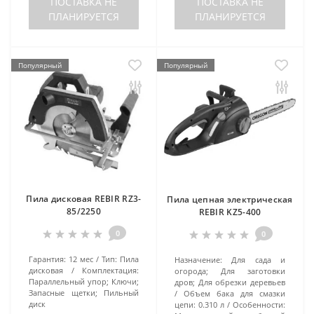
ПОСТАВКА НЕ
ПОСТАВКА НЕ
ПЛАНИРУЕТСЯ
ПЛАНИРУЕТСЯ
Популярный
Популярный
Пила дисковая REBIR RZ3-
Пила цепная электрическая
85/2250
REBIR KZ5-400
0
0
Гарантия:
12 мес
Тип:
Пила
Назначение:
Для сада и
дисковая
Комплектация:
огорода; Для заготовки
Параллельный упор; Ключи;
дров; Для обрезки деревьев
Запасные щетки; Пильный
Объем бака для смазки
диск
цепи:
0.310 л
Особенности: