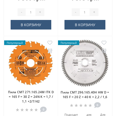
-
+
-
+
В КОРЗИНУ
В КОРЗИНУ
Популярный
Популярный
Пила CMT 271.165.24M ITK D
Пила CMT 296.165.40H HW D =
= 165 F = 30 Z = 24N K = 1,7 /
165 F = 20 Z = 40 K = 2,2 / 1,6
1,1 +2/7/42
0
0
Подходит для:
Для