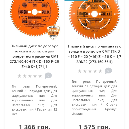
Пильный диск по дереву с
Пильный диск по ламинату с
тонким пропилом для
тонким пропилом CMT ITK D
поперечного распила CMT
= 160 F = 20 (+16) Z = 56 K = 1,7
272.160.40H ITK D=160 F=20
2/6/32 (273.160.56H)
Z=40 K=1,7/1,1
0
0
Тип реза:
Поперечный;
Тонкий
Подходит для:
Для
Тип реза:
Поперечный;
циркулярных пил; Для
Тонкий
Подходит для:
Для
торцовочных пил; Для
циркулярных пил; Для
настольных пил; Для
торцовочных пил; Для
дисковых пил
Страна
настольных пил; Для
происхождения бренда:
дисковых пил
Гарантия:
12
Италия
мес
1 366 грн.
1 575 грн.