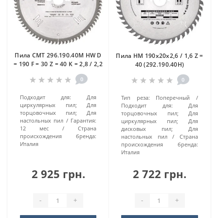
Пила CMT 296.190.40M HW D
Пила HM 190x20x2,6 / 1,6 Z =
= 190 F = 30 Z = 40 K = 2,8 / 2,2
40 (292.190.40H)
0
0
Подходит для:
Для
Тип реза:
Поперечный
циркулярных пил; Для
Подходит для:
Для
торцовочных пил; Для
торцовочных пил; Для
настольных пил
Гарантия:
циркулярных пил; Для
12 мес
Страна
дисковых пил; Для
происхождения бренда:
настольных пил
Страна
Италия
происхождения бренда:
Италия
2 925 грн.
2 722 грн.
-
+
-
+