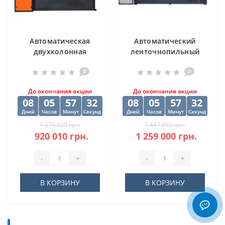
Автоматическая
Автоматический
двухколонная
ленточнопильный
ленточная пила
станок CORMAK H-
0
0
DISPA MAKINA D-O
500SA
450
До окончания акции
До окончания акции
08
05
57
30
08
05
57
30
Дней
Часов
Минут
Секунд
Дней
Часов
Минут
Секунд
1 275 020 грн.
1 447 850 грн.
920 010 грн.
1 259 000 грн.
-
+
-
+
В КОРЗИНУ
В КОРЗИНУ