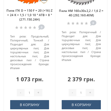
Пила ITK D = 150 F = 20 (+16) Z
Пила HM 160x30x2,2 / 1,6 Z =
= 24 K = 1,5 / 1,0 10 ° ATB + 8 °
40 (292.160.40M)
(271.150.24H)
0
0
Тип реза:
Поперечный
Подходит для:
Для
Тип реза:
Продольный;
торцовочных пил; Для
Поперечный; Тонкий
циркулярных пил; Для
Подходит для:
Для
дисковых пил; Для
циркулярных пил; Для
настольных пил
Страна
торцовочных пил; Для
происхождения бренда:
настольных пил; Для
Италия
дисковых пил
Страна
происхождения бренда:
Италия
1 073 грн.
2 379 грн.
-
+
-
+
В КОРЗИНУ
В КОРЗИНУ