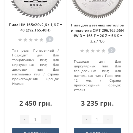
Пила HM 165x20x2,6 / 1,6 Z =
Пила для цветных металлов
40 (292.165.40H)
и пластика CMT 296.165.56H
HW D = 165 F = 20 Z = 56 K =
0
2,2 / 1,6
Тип реза:
Поперечный
0
Подходит для:
Для
торцовочных пил; Для
Подходит для:
Для
циркулярных пил; Для
циркулярных пил; Для
дисковых пил; Для
торцовочных пил; Для
настольных пил
Страна
настольных пил
Гарантия:
происхождения бренда:
12 мес
Страна
Италия
происхождения бренда:
Италия
2 450 грн.
3 235 грн.
-
+
-
+