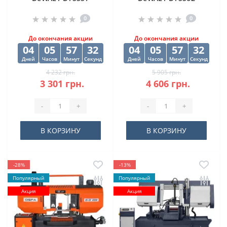
"EXTREME2" HSS-G
"EXTREME2" HSS-G
0
0
10х84х133 мм
(10 шт) 12.5х98х151
мм
До окончания акции
До окончания акции
04
05
57
30
04
05
57
30
Дней
Часов
Минут
Секунд
Дней
Часов
Минут
Секунд
4 232 грн.
5 905 грн.
3 301 грн.
4 606 грн.
-
+
-
+
В КОРЗИНУ
В КОРЗИНУ
-28%
-13%
Популярный
Популярный
Акция
Акция