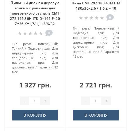
Пильный диск по дереву с
Пила CMT 292.180.40M HM
тонким пропилом для
180x30x2,6 / 1,6 Z = 40
поперечного распила CMT
0
272.165.36H ITK D=165 F=20
Z=36 K=1,7/1,1+2/6/32
Тип реза:
Поперечный
0
Подходит для:
Для
торцовочных пил; Для
циркулярных пил; Для
Тип реза:
Поперечный;
дисковых пил; Для
Тонкий
Подходит для:
Для
настольных пил
Гарантия:
циркулярных пил; Для
12 мес
торцовочных пил; Для
настольных пил; Для
дисковых пил
Гарантия:
12
мес
1 327 грн.
2 721 грн.
-
+
-
+
В КОРЗИНУ
В КОРЗИНУ