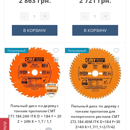
2 863 грн.
2 721 грн.
-
+
-
+
В КОРЗИНУ
В КОРЗИНУ
Популярный
Популярный
Пильный диск по дереву с
Пильный диск по дереву с
тонким пропилом CMT
тонким пропилом для
271.184.24H ITK D = 184 F = 20
поперечного распила CMT
Z = 24N K = 1,7 / 1,1
272.184.40M ITK D=184 F=30
Фильтр
Z=40 K=1,7/1,1+2/7/42