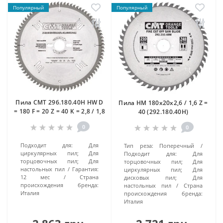
Популярный
Популярный
Пила CMT 296.180.40H HW D
Пила HM 180x20x2,6 / 1,6 Z =
= 180 F = 20 Z = 40 K = 2,8 / 1,8
40 (292.180.40H)
0
0
Подходит для:
Для
Тип реза:
Поперечный
циркулярных пил; Для
Подходит для:
Для
торцовочных пил; Для
торцовочных пил; Для
настольных пил
Гарантия:
циркулярных пил; Для
12 мес
Страна
дисковых пил; Для
происхождения бренда:
настольных пил
Страна
Италия
происхождения бренда:
Италия