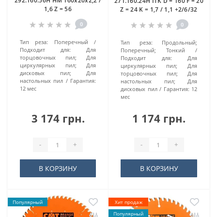
292.160.56H HM 160x20x2,2 /
271.160.24H ITK D = 160 F = 20
1,6 Z = 56
Z = 24 K = 1,7 / 1,1 +2/6/32
0
0
Тип реза:
Поперечный
Тип реза:
Продольный;
Подходит для:
Для
Поперечный; Тонкий
торцовочных пил; Для
Подходит для:
Для
циркулярных пил; Для
циркулярных пил; Для
дисковых пил; Для
торцовочных пил; Для
настольных пил
Гарантия:
настольных пил; Для
12 мес
дисковых пил
Гарантия:
12
мес
3 174 грн.
1 174 грн.
-
+
-
+
В КОРЗИНУ
В КОРЗИНУ
Популярный
Хит продаж
Популярный