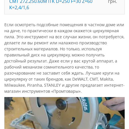
CMT 272.250.60M ITK D=250 F=30 Z=60
грн.
K=2,4/1,6
Если осмотреть подсобные помещения в частном доме или
на даче, то практически в каждом окажется циркулярная
пила. Это инструмент на все случаи жизни, он потребуется,
делаете ли вы ремонт или налажено производство
строительных материалов. Но только, используя
правильный диск на циркулярку, можно получить
достойный результат. Даже если у вас крутой аппарат, а
рабочий механизм сомнительного качества, то
разочарование не заставит себя ждать. Лучшие круги на
циркулярку от таких брендов, как DeWALT, CMT, Makita,
Milwaukee, Piranha, STANLEY и другие предлагает интернет-
магазин инструментов «Промтовары».