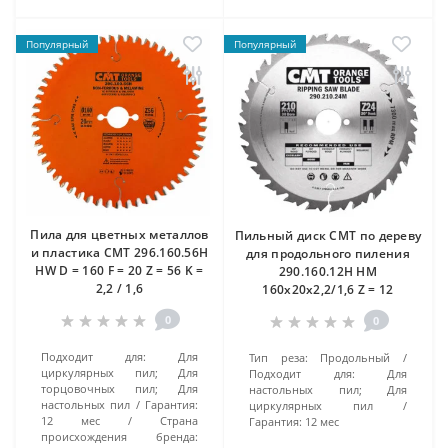
Популярный
Популярный
Пила для цветных металлов
Пильный диск CMT по дереву
и пластика CMT 296.160.56H
для продольного пиления
HW D = 160 F = 20 Z = 56 K =
290.160.12H HM
2,2 / 1,6
160x20x2,2/1,6 Z = 12
0
0
Подходит для:
Для
Тип реза:
Продольный
циркулярных пил; Для
Подходит для:
Для
торцовочных пил; Для
настольных пил; Для
настольных пил
Гарантия:
циркулярных пил
12 мес
Страна
Гарантия:
12 мес
происхождения бренда: