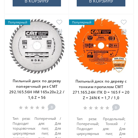
В КОРЗИНУ
В КОРЗИНУ
Популярный
Популярный
Пильный диск по дереву
Пильный диск по дереву с
поперечный рез CMT
тонким пропилом CMT
292.165.56H HM 165x20x2,2 /
271.165.24H ITK D = 165 F = 20
1,6 Z = 56
Z = 24N K = 1,7 / 1,0
0
0
Тип реза:
Поперечный
Тип реза:
Продольный;
Подходит для:
Для
Поперечный; Тонкий
торцовочных пил; Для
Подходит для:
Для
циркулярных пил; Для
циркулярных пил; Для