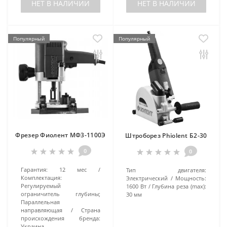
НЕТ В НАЛИЧИИ
НЕТ В НАЛИЧИИ
Популярный
Популярный
Фрезер Фиолент МФ3-1100Э
Штроборез Phiolent Б2-30
0
0
Гарантия:
12 мес
Тип двигателя:
Комплектация:
Электрический
Мощность:
Регулируемый
1600 Вт
Глубина реза (max):
ограничитель глубины;
30 мм
Параллельная
направляющая
Страна
происхождения бренда:
Украина