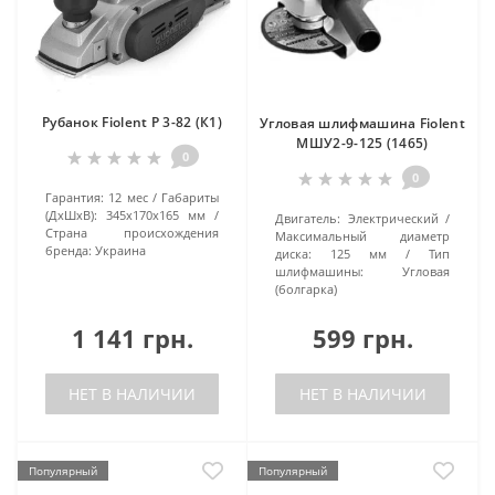
Рубанок Fiolent P 3-82 (К1)
Угловая шлифмашина Fiolent
МШУ2-9-125 (1465)
0
0
Гарантия:
12 мес
Габариты
(ДхШхВ):
345х170х165 мм
Двигатель:
Электрический
Страна происхождения
Максимальный диаметр
бренда:
Украина
диска:
125 мм
Тип
шлифмашины:
Угловая
(болгарка)
1 141 грн.
599 грн.
НЕТ В НАЛИЧИИ
НЕТ В НАЛИЧИИ
Популярный
Популярный