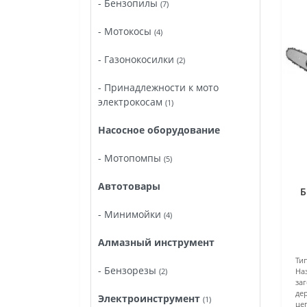
- Бензопилы
(7)
- Мотокосы
(4)
- Газонокосилки
(2)
- Принадлежности к мото
электрокосам
(1)
Насосное оборудование
- Мотопомпы
(5)
Автотовары
Б
- Минимойки
(4)
Алмазный инструмент
Ти
- Бензорезы
На
(2)
за
де
Электроинструмент
(1)
це