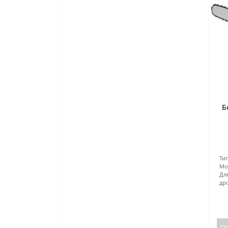
Б
Ти
Мощ
Дл
др
П