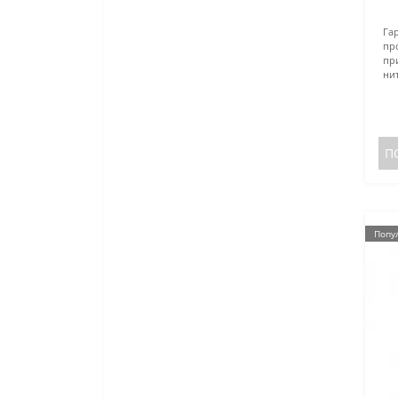
Га
пр
пр
ни
П
Попу