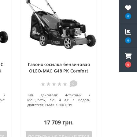
0
0
AC
Газонокосилка бензиновая
0
4
OLEO-MAC G48 PK Comfort
Plus
0
Тип двигателя:
4-тактный
ска:
Мощность, л.с.:
4 л.с.
Модель
двигателя:
EMAK K 500 OHV
17 709 грн.
СЯ
ПОСТАВКА НЕ ПЛАНИРУЕТСЯ