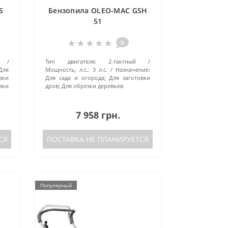
S
Бензопила OLEO-MAC GSH
51
0
Тип двигателя:
2-тактный
 Для
Мощность, л.с.:
3 л.с.
Назначение:
зки
Для сада и огорода; Для заготовки
зки
дров; Для обрезки деревьев
7 958 грн.
СЯ
ПОСТАВКА НЕ ПЛАНИРУЕТСЯ
Популярный