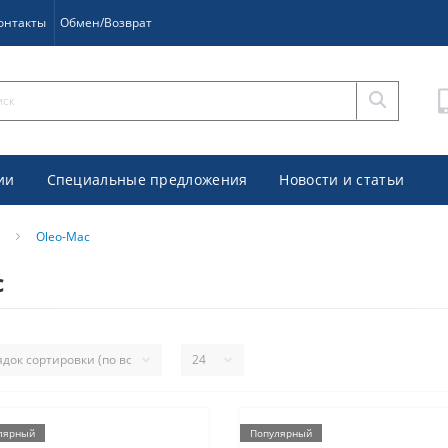
онтакты
Обмен/Возврат
ии
Специальные предложения
Новости и статьи
Oleo-Mac
c
лярный
Популярный