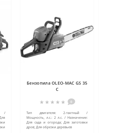
Бензопила OLEO-MAC GS 35
C
0
Тип двигателя:
2-тактный
 Для
Мощность, л.с.:
2 л.с.
Назначение:
зки
Для сада и огорода; Для заготовки
зки
дров; Для обрезки деревьев