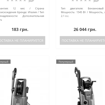
рантия:
12 мес
Страна
Тип двигателя:
Бензиновый
оисхождения бренда:
Италия
Тип
Мощность:
1545 Вт
Мощность, л
инадлежности:
Дополнительная
2.1 л.с.
ть
183 грн.
26 044 грн.
ОСТАВКА НЕ ПЛАНИРУЕТСЯ
ПОСТАВКА НЕ ПЛАНИРУЕТ
лярный
Популярный