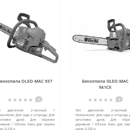
ензопила OLEO-MAC 937
Бензопила OLEO-MAC
941CX
0
0
п двигателя:
2-тактный
Тип двигателя:
2-тактный
значение:
Для сада и огорода; Для
Назначение:
Для сада и огорода;
готовки дров; Для обрезки
заготовки дров; Для обре
ревьев
Объем бака для смазки
деревьев
Объем бака для сма
пи:
0.220 л
цепи:
0.220 л