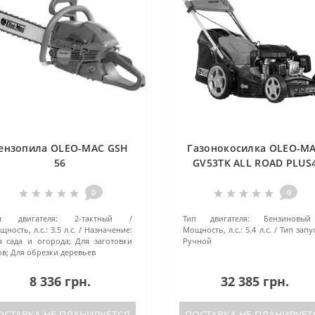
ензопила OLEO-MAC GSH
Газонокосилка OLEO-M
56
GV53TK ALL ROAD PLUS
0
0
п двигателя:
2-тактный
Тип двигателя:
Бензиновый
ность, л.с.:
3.5 л.с.
Назначение:
Мощность, л.с.:
5.4 л.с.
Тип запу
я сада и огорода; Для заготовки
Ручной
ов; Для обрезки деревьев
8 336 грн.
32 385 грн.
ОСТАВКА НЕ ПЛАНИРУЕТСЯ
ПОСТАВКА НЕ ПЛАНИРУЕТ