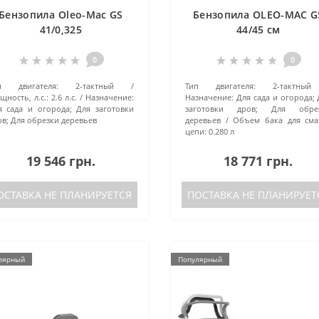
Бензопила Oleo-Mac GS
Бензопила OLEO-MAC G
41/0,325
44/45 см
0
0
п двигателя:
2-тактный
Тип двигателя:
2-тактный
ность, л.с.:
2.6 л.с.
Назначение:
Назначение:
Для сада и огорода;
я сада и огорода; Для заготовки
заготовки дров; Для обре
ов; Для обрезки деревьев
деревьев
Объем бака для сма
цепи:
0.280 л
19 546 грн.
18 771 грн.
ОСТАВКА НЕ ПЛАНИРУЕТСЯ
ПОСТАВКА НЕ ПЛАНИРУЕТ
лярный
Популярный