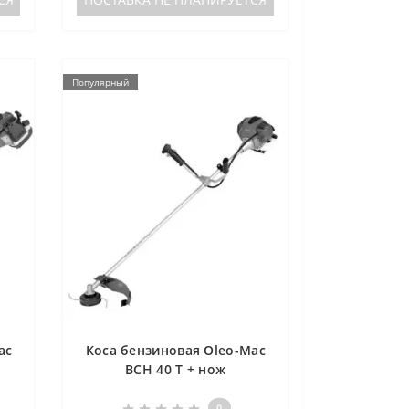
Популярный
ac
Коса бензиновая Oleo-Mac
BCH 40 T + нож
(61459001E1N)
0