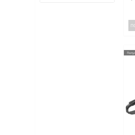
П
Попу