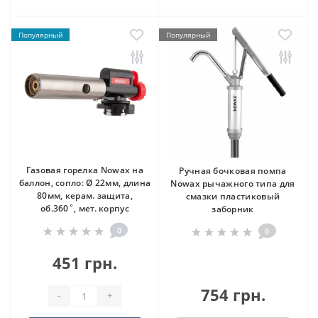
Популярный
Популярный
Газовая горелка Nowax на
Ручная бочковая помпа
баллон, сопло: Ø 22мм, длина
Nowax рычажного типа для
80мм, керам. защита,
смазки пластиковый
об.360˚, мет. корпус
заборник
0
0
451 грн.
754 грн.
-
+