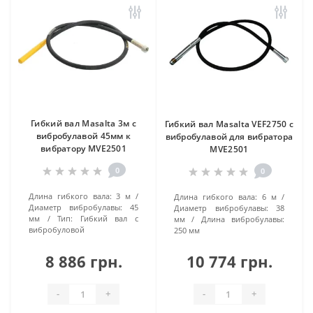
Гибкий вал Masalta 3м с
Гибкий вал Masalta VEF2750 с
вибробулавой 45мм к
вибробулавой для вибратора
вибратору MVE2501
MVE2501
0
0
Длина гибкого вала:
3 м
Длина гибкого вала:
6 м
Диаметр вибробулавы:
45
Диаметр вибробулавы:
38
мм
Тип:
Гибкий вал с
мм
Длина вибробулавы:
вибробуловой
250 мм
8 886 грн.
10 774 грн.
-
+
-
+