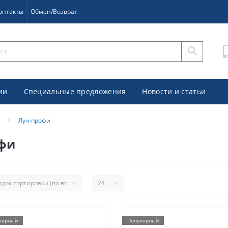
онтакты
Обмен/Возврат
ии
Специальные предложения
Новости и статьи
Луч-профи
офи
лярный
Популярный