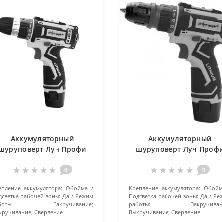
Аккумуляторный
Аккумуляторный
шуруповерт Луч Профи
шуруповерт Луч Проф
АШЛ-12
АШЛ-12DFR
0
0
епление аккумулятора:
Обойма
Крепление аккумулятора:
Обойм
дсветка рабочей зоны:
Да
Режим
Подсветка рабочей зоны:
Да
Ре
боты:
Закручивание;
работы:
Закручиван
кручивание; Сверление
Выкручивание; Сверление