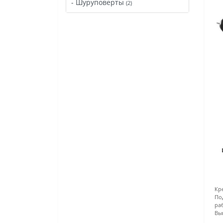
- Шуруповерты
(2)
Кр
По
ра
Вы