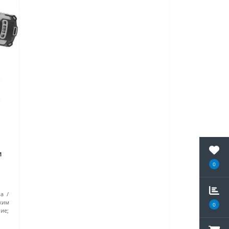
и
0
а
жим
0
ие;