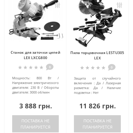
Станок для заточки цепей
Пила торцовочная LESTU305
LEX LXCG800
LEX
0
0
Мощность:
800 Вт
Защита от случайного
Напряжение электрического
включения :
Да
Лазерная
двигателя:
230 В
Обороты
разметка:
Да
Наличие
двигателя:
3000 об/мин
подсветки :
Нет
3 888 грн.
11 826 грн.
ПОСТАВКА НЕ
ПОСТАВКА НЕ
ПЛАНИРУЕТСЯ
ПЛАНИРУЕТСЯ